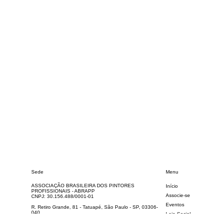
Sede
Menu
ASSOCIAÇÃO BRASILEIRA DOS PINTORES
Início
PROFISSIONAIS - ABRAPP
Associe-se
CNPJ: 30.156.488/0001-01
Eventos
R. Retiro Grande, 81 - Tatuapé, São Paulo - SP, 03306-