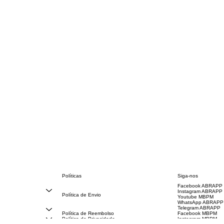
Políticas
Siga-nos
Facebook ABRAPP
FAQ
Instagram ABRAPP
Política de Envio
Youtube MBPM
Código de Conduta
WhatsApp ABRAPP
Termos e Condições
Telegram ABRAPP
Política de Reembolso
Facebook MBPM