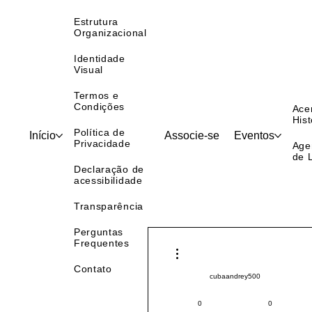
Sobre nós
Estrutura
Organizacional
Identidade
Visual
Termos e
Condições
Ace
Hist
Política de
Início
Associe-se
Eventos
Privacidade
Age
de 
Declaração de
acessibilidade
Transparência
Perguntas
Frequentes
Mais ações
Contato
cubaandrey500
Pintor (a) PRO
Sudeste