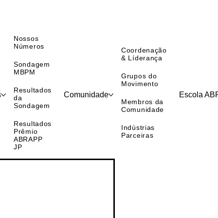
Nossos
Números
Coordenação
& Líderança
Sondagem
MBPM
Grupos do
Movimento
Resultados
s
Comunidade
Escola A
da
Membros da
Sondagem
Comunidade
Resultados
Indústrias
Prêmio
Parceiras
ABRAPP
JP