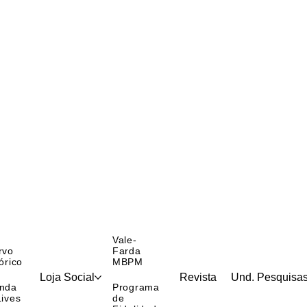
Vale-
rvo
Farda
órico
MBPM
Loja Social
Revista
Und. Pesquisa
nda
Programa