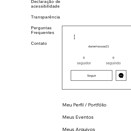
de 
Declaração de
acessibilidade
Transparência
Perguntas
Frequentes
Mais ações
Contato
daniel-sousa21
Pintor (a) PRO
Nordeste
0
0
MA
+
4
seguidor
seguindo
Seguir
Meu Perfil / Portfólio
Meus Eventos