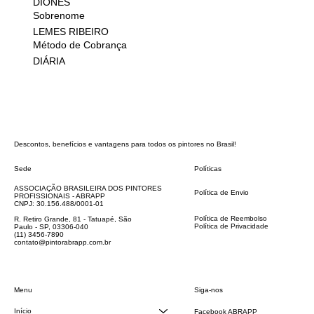
DIONES
Sobrenome
LEMES RIBEIRO
Método de Cobrança
DIÁRIA
Descontos, benefícios e vantagens para todos os pintores no Brasil!
Sede
Políticas
FAQ
ASSOCIAÇÃO BRASILEIRA DOS PINTORES
Política de Envio
PROFISSIONAIS - ABRAPP
Código de Conduta
CNPJ: 30.156.488/0001-01
Termos e Condições
Política de Reembolso
R. Retiro Grande, 81 - Tatuapé, São
Política de Privacidade
Paulo - SP, 03306-040
Declaração de acessibilidade
(11) 3456-7890
contato@pintorabrapp.com.br
Siga-nos
Menu
Início
Facebook ABRAPP