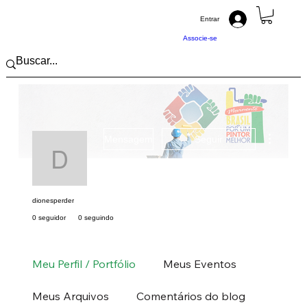
Entrar
Associe-se
Mais açõ
Mensagem
Seguir
dionesperder
dionesperder
0 seguidor
0 seguindo
Pintor (a) PRO
Sudeste
SP
+
4
Meu Perfil / Portfólio
Meus Eventos
Meus Arquivos
Comentários do blog