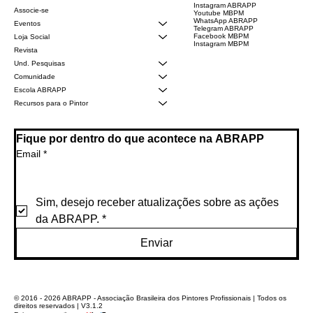
Instagram ABRAPP
Associe-se
Youtube MBPM
WhatsApp ABRAPP
Eventos
Telegram ABRAPP
Facebook MBPM
Loja Social
Instagram MBPM
Revista
Und. Pesquisas
Comunidade
Escola ABRAPP
Recursos para o Pintor
Fique por dentro do que acontece na ABRAPP
Email
*
Sim, desejo receber atualizações sobre as ações 
da ABRAPP.
*
Enviar
© 2016 - 2026 ABRAPP - Associação Brasileira dos Pintores Profissionais | Todos os
direitos reservados | V3.1.2