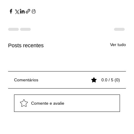
Ver tudo
Posts recentes
Comentários
0.0 / 5 (0)
Comente e avalie
Caravanas de Pintores do Estado de São
Atlas na Feicon 2026: Inovação,
Caravanas de Pintores do Sul do Brasil
Caravanas de Pintores do Estado de São
Atlas na Feicon 2026: Inovação,
Caravanas de Pintores do Sul do Brasil
Caravanas de Pintores do Estado de São
Paulo Rumo à Maior Feira da América
Relacionamento e Experiência Prática no
Transformou a Feicon 2026 em um
Paulo Rumo à Maior Feira da América
Relacionamento e Experiência Prática no
Transformou a Feicon 2026 em um
Paulo Rumo à Maior Feira da América