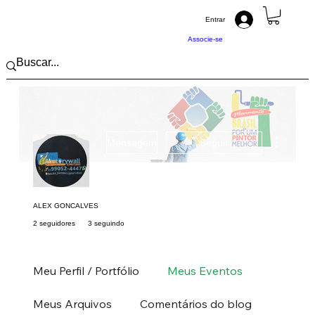
Entrar
Associe-se
Mais açõ
Mensagem
Seguir
ALEX GONCALVES
2 seguidores
3 seguindo
Pintor (a) PRO
Sudeste
RJ
+
4
Meu Perfil / Portfólio
Meus Eventos
Meus Arquivos
Comentários do blog