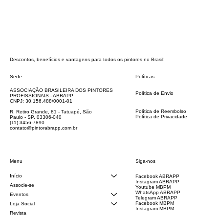
Descontos, benefícios e vantagens para todos os pintores no Brasil!
Sede
Políticas
FAQ
ASSOCIAÇÃO BRASILEIRA DOS PINTORES
Política de Envio
PROFISSIONAIS - ABRAPP
Código de Conduta
CNPJ: 30.156.488/0001-01
Termos e Condições
Política de Reembolso
R. Retiro Grande, 81 - Tatuapé, São
Política de Privacidade
Paulo - SP, 03306-040
Declaração de acessibilidade
(11) 3456-7890
contato@pintorabrapp.com.br
Siga-nos
Menu
Início
Facebook ABRAPP
Instagram ABRAPP
Associe-se
Youtube MBPM
WhatsApp ABRAPP
Eventos
Telegram ABRAPP
Facebook MBPM
Loja Social
Instagram MBPM
Revista