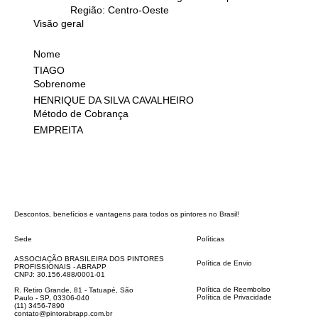
Região: Centro-Oeste
Visão geral
Nome
TIAGO
Sobrenome
HENRIQUE DA SILVA CAVALHEIRO
Método de Cobrança
EMPREITA
Descontos, benefícios e vantagens para todos os pintores no Brasil!
Sede
Políticas
FAQ
ASSOCIAÇÃO BRASILEIRA DOS PINTORES
Política de Envio
PROFISSIONAIS - ABRAPP
Código de Conduta
CNPJ: 30.156.488/0001-01
Termos e Condições
Política de Reembolso
R. Retiro Grande, 81 - Tatuapé, São
Política de Privacidade
Paulo - SP, 03306-040
Declaração de acessibilidade
(11) 3456-7890
contato@pintorabrapp.com.br