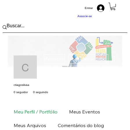
Entrar
Associe-se
Mais açõ
Mensagem
Seguir
ctiagosilvaa
ctiagosilvaa
0 seguidor
0 seguindo
Pintor (a) PRO
Centro-Oeste
MS
MT
+
4
Meu Perfil / Portfólio
Meus Eventos
Meus Arquivos
Comentários do blog