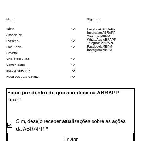
Siga-nos
Menu
Início
Facebook ABRAPP
Instagram ABRAPP
Associe-se
Youtube MBPM
WhatsApp ABRAPP
Eventos
Telegram ABRAPP
Facebook MBPM
Loja Social
Instagram MBPM
Revista
Und. Pesquisas
Comunidade
Escola ABRAPP
Recursos para o Pintor
Fique por dentro do que acontece na ABRAPP
Email
*
Sim, desejo receber atualizações sobre as ações 
da ABRAPP.
*
Enviar