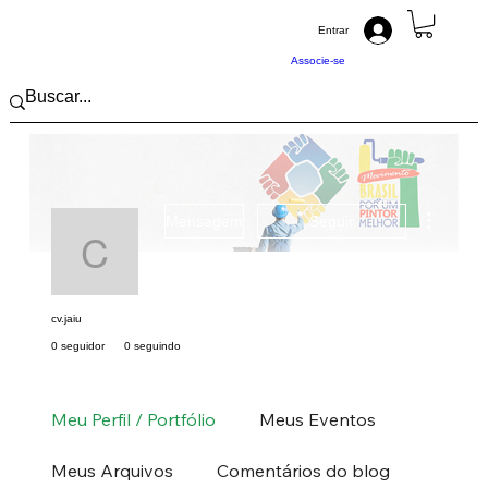
Entrar
Associe-se
Mais açõ
Mensagem
Seguir
cv.jaiu
cv.jaiu
0 seguidor
0 seguindo
Pintor (a) PRO
Sudeste
SP
+
4
Meu Perfil / Portfólio
Meus Eventos
Meus Arquivos
Comentários do blog