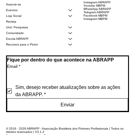
Instagram ABRAPP
Associe-se
Youtube MBPM
WhatsApp ABRAPP
Eventos
Telegram ABRAPP
Facebook MBPM
Loja Social
Instagram MBPM
Revista
Und. Pesquisas
Comunidade
Escola ABRAPP
Recursos para o Pintor
Fique por dentro do que acontece na ABRAPP
Email
*
Sim, desejo receber atualizações sobre as ações 
da ABRAPP.
*
Enviar
© 2016 - 2026 ABRAPP - Associação Brasileira dos Pintores Profissionais | Todos os
direitos reservados | V3.1.2