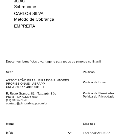
JOÃO
Sobrenome
CARLOS SILVA
Método de Cobrança
EMPREITA
Descontos, benefícios e vantagens para todos os pintores no Brasil!
Sede
Políticas
FAQ
ASSOCIAÇÃO BRASILEIRA DOS PINTORES
Política de Envio
PROFISSIONAIS - ABRAPP
Código de Conduta
CNPJ: 30.156.488/0001-01
Termos e Condições
Política de Reembolso
R. Retiro Grande, 81 - Tatuapé, São
Política de Privacidade
Paulo - SP, 03306-040
Declaração de acessibilidade
(11) 3456-7890
contato@pintorabrapp.com.br
Siga-nos
Menu
Início
Facebook ABRAPP