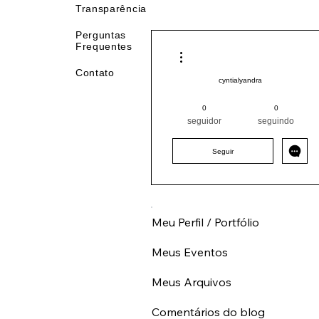
Transparência
Perguntas
Frequentes
Mais ações
Contato
cyntialyandra
Pintor (a) PRO
Nordeste
0
0
CE
+
4
seguidor
seguindo
Seguir
Meu Perfil / Portfólio
Meus Eventos
Meus Arquivos