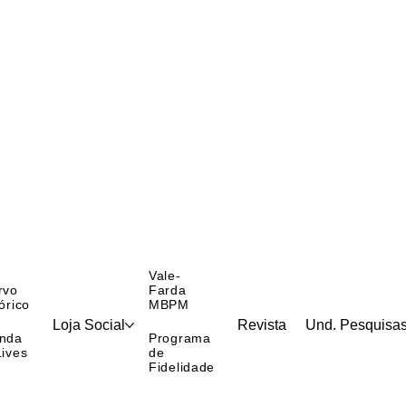
Vale-
rvo
Farda
órico
MBPM
Loja Social
Revista
Und. Pesquisa
nda
Programa
Lives
de
Fidelidade