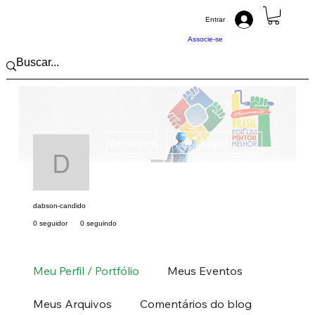
Entrar
Associe-se
Mais açõ
Mensagem
Seguir
dabson-candido
dabson-candido
0 seguidor
0 seguindo
Pintor (a) PRO
Norte
RO
+
4
Meu Perfil / Portfólio
Meus Eventos
Meus Arquivos
Comentários do blog