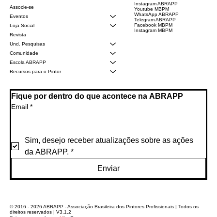
Instagram ABRAPP
Associe-se
Youtube MBPM
WhatsApp ABRAPP
Eventos
Telegram ABRAPP
Facebook MBPM
Loja Social
Instagram MBPM
Revista
Und. Pesquisas
Comunidade
Escola ABRAPP
Recursos para o Pintor
Fique por dentro do que acontece na ABRAPP
Email
*
Sim, desejo receber atualizações sobre as ações 
da ABRAPP.
*
Enviar
© 2016 - 2026 ABRAPP - Associação Brasileira dos Pintores Profissionais | Todos os
direitos reservados | V3.1.2