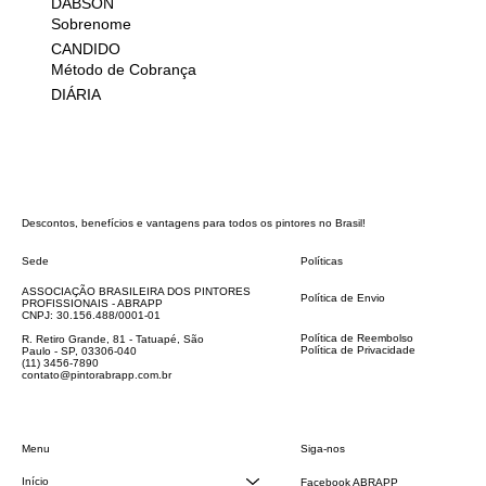
DABSON
Sobrenome
CANDIDO
Método de Cobrança
DIÁRIA
Descontos, benefícios e vantagens para todos os pintores no Brasil!
Sede
Políticas
FAQ
ASSOCIAÇÃO BRASILEIRA DOS PINTORES
Política de Envio
PROFISSIONAIS - ABRAPP
Código de Conduta
CNPJ: 30.156.488/0001-01
Termos e Condições
Política de Reembolso
R. Retiro Grande, 81 - Tatuapé, São
Política de Privacidade
Paulo - SP, 03306-040
Declaração de acessibilidade
(11) 3456-7890
contato@pintorabrapp.com.br
Siga-nos
Menu
Início
Facebook ABRAPP