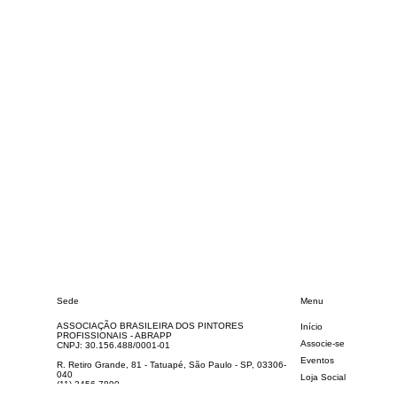
Sede
Menu
ASSOCIAÇÃO BRASILEIRA DOS PINTORES
Início
PROFISSIONAIS - ABRAPP
Associe-se
CNPJ: 30.156.488/0001-01
Eventos
R. Retiro Grande, 81 - Tatuapé, São Paulo - SP, 03306-
040