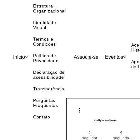
Sobre nós
Estrutura
Organizacional
Identidade
Visual
Termos e
Condições
Ace
Hist
Política de
Início
Associe-se
Eventos
Privacidade
Age
de 
Declaração de
acessibilidade
Transparência
Perguntas
Frequentes
Mais ações
Contato
daffylo.matteus
Pintor (a) PRO
Nordeste
0
0