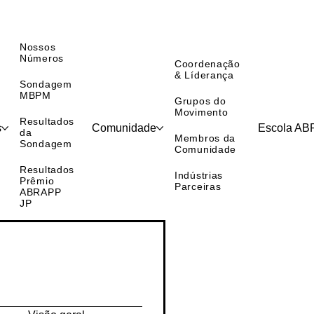
Nossos
Números
Coordenação
& Líderança
Sondagem
MBPM
Grupos do
Movimento
Resultados
s
Comunidade
Escola A
da
Membros da
Sondagem
Comunidade
Resultados
Indústrias
Prêmio
Parceiras
ABRAPP
JP