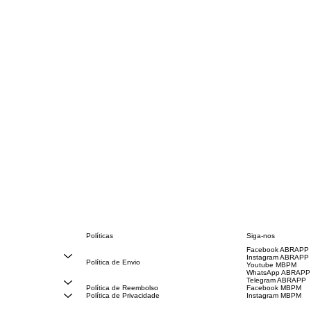
Políticas
Siga-nos
Facebook ABRAPP
FAQ
Instagram ABRAPP
Política de Envio
Youtube MBPM
Código de Conduta
WhatsApp ABRAPP
Termos e Condições
Telegram ABRAPP
Política de Reembolso
Facebook MBPM