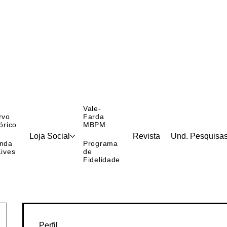
Vale-
rvo
Farda
órico
MBPM
Loja Social
Revista
Und. Pesquisa
nda
Programa
Lives
de
Fidelidade