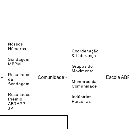
Nossos
Números
Coordenação
& Líderança
Sondagem
MBPM
Grupos do
Movimento
Resultados
s
Comunidade
Escola A
da
Membros da
Sondagem
Comunidade
Resultados
Indústrias
Prêmio
Parceiras
ABRAPP
JP