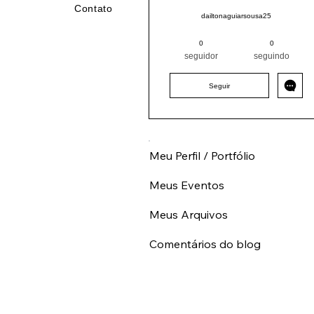
Contato
dailtonaguiarsousa25
Pintor (a) PRO
Nordeste
0
0
MA
+
4
seguidor
seguindo
Seguir
Meu Perfil / Portfólio
Meus Eventos
Meus Arquivos
Comentários do blog