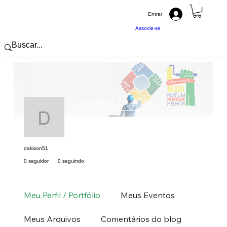
Entrar
Associe-se
Mais açõ
Mensagem
Seguir
dakison51
dakison51
0 seguidor
0 seguindo
Pintor (a) PRO
Sul
SC
+
4
Meu Perfil / Portfólio
Meus Eventos
Meus Arquivos
Comentários do blog