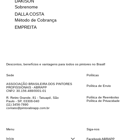
DAKISON
Sobrenome
DALLA COSTA
Método de Cobrança
EMPREITA
Descontos, benefícios e vantagens para todos os pintores no Brasil!
Sede
Políticas
FAQ
ASSOCIAÇÃO BRASILEIRA DOS PINTORES
Política de Envio
PROFISSIONAIS - ABRAPP
Código de Conduta
CNPJ: 30.156.488/0001-01
Termos e Condições
Política de Reembolso
R. Retiro Grande, 81 - Tatuapé, São
Política de Privacidade
Paulo - SP, 03306-040
Declaração de acessibilidade
(11) 3456-7890
contato@pintorabrapp.com.br
Siga-nos
Menu
Início
Facebook ABRAPP