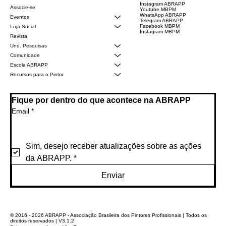
Instagram ABRAPP
Associe-se
Youtube MBPM
WhatsApp ABRAPP
Eventos
Telegram ABRAPP
Facebook MBPM
Loja Social
Instagram MBPM
Revista
Und. Pesquisas
Comunidade
Escola ABRAPP
Recursos para o Pintor
Fique por dentro do que acontece na ABRAPP
Email
*
Sim, desejo receber atualizações sobre as ações 
da ABRAPP.
*
Enviar
© 2016 - 2026 ABRAPP - Associação Brasileira dos Pintores Profissionais | Todos os
direitos reservados | V3.1.2