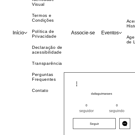
Identidade
Visual
Termos e
Condições
Ace
Hist
Política de
Início
Associe-se
Eventos
Privacidade
Age
de 
Declaração de
acessibilidade
Transparência
Perguntas
Frequentes
Mais ações
Contato
daliaguimaraes
Pintor (a) PRO
+
4
0
0
seguidor
seguindo
Seguir