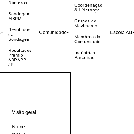
Nossos
Números
Coordenação
& Líderança
Sondagem
MBPM
Grupos do
Movimento
Resultados
s
Comunidade
Escola A
da
Membros da
Sondagem
Comunidade
Resultados
Indústrias
Prêmio
Parceiras
ABRAPP
JP
Visão geral
Nome