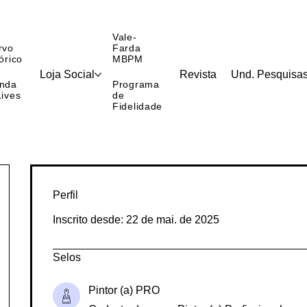
Vale-
rvo
Farda
órico
MBPM
Loja Social
Revista
Und. Pesquisa
nda
Programa
Lives
de
Fidelidade
Perfil
Inscrito desde: 22 de mai. de 2025
Selos
Pintor (a) PRO