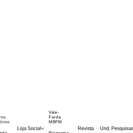
Vale-
rvo
Farda
órico
MBPM