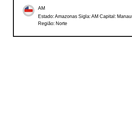
AP - AM - PA - RO - RR - TO
AM
Estado: Amazonas Sigla: AM Capital: Manau
Região: Norte