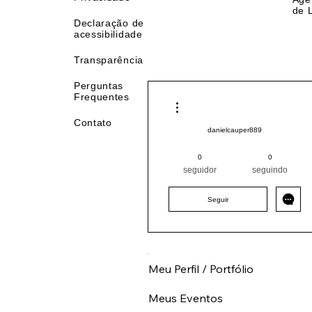
Política de
Início
Associe-se
Eventos
Privacidade
Age
de 
Declaração de
acessibilidade
Transparência
Perguntas
Frequentes
Mais ações
Contato
danielcauper889
Pintor (a) PRO
Norte
AM
0
0
+
4
seguidor
seguindo
Seguir
Meu Perfil / Portfólio