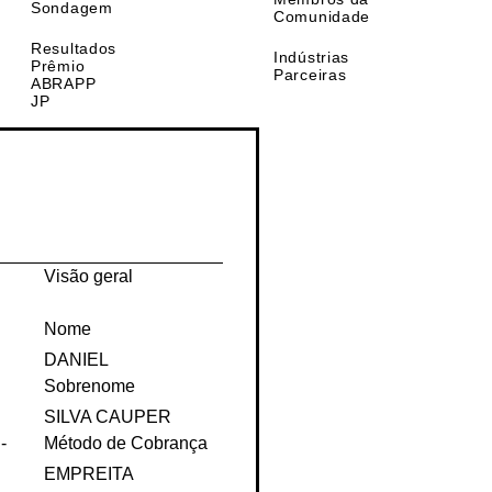
s
Comunidade
Escola A
da
Membros da
Sondagem
Comunidade
Resultados
Indústrias
Prêmio
Parceiras
ABRAPP
JP
Visão geral
Nome
DANIEL
Sobrenome
SILVA CAUPER
-
Método de Cobrança