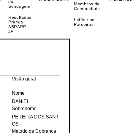
Resultados
s
Comunidade
Escola A
da
Membros da
Sondagem
Comunidade
Resultados
Indústrias
Prêmio
Parceiras
ABRAPP
JP
Visão geral
Nome
DANIEL
Sobrenome
PEREIRA DOS SANT
OS