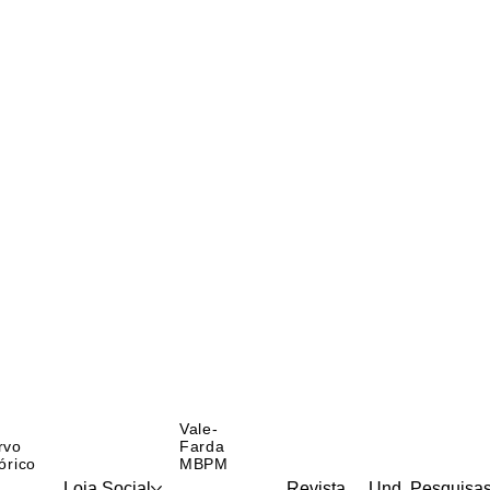
Vale-
rvo
Farda
órico
MBPM