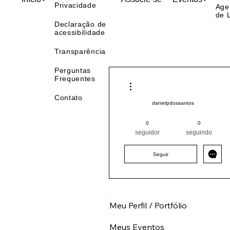
Política de
Início
Associe-se
Eventos
Privacidade
Age
de 
Declaração de
acessibilidade
Transparência
Perguntas
Frequentes
Mais ações
Contato
danielpdossantos
Pintor (a) PRO
Sul
PR
0
0
+
4
seguidor
seguindo
Seguir
Meu Perfil / Portfólio