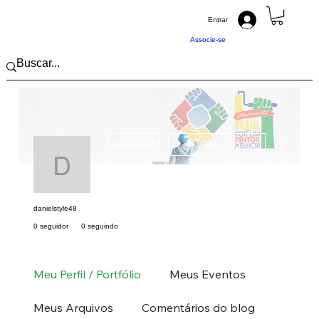
Entrar
Associe-se
Mais açõ
Mensagem
Seguir
danielstyle48
danielstyle48
0 seguidor
0 seguindo
Pintor (a) PRO
Sudeste
RJ
+
4
Meu Perfil / Portfólio
Meus Eventos
Meus Arquivos
Comentários do blog