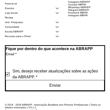
Instagram ABRAPP
Associe-se
Youtube MBPM
WhatsApp ABRAPP
Eventos
Telegram ABRAPP
Facebook MBPM
Loja Social
Instagram MBPM
Revista
Und. Pesquisas
Comunidade
Escola ABRAPP
Recursos para o Pintor
Fique por dentro do que acontece na ABRAPP
Email
*
Sim, desejo receber atualizações sobre as ações 
da ABRAPP.
*
Enviar
© 2016 - 2026 ABRAPP - Associação Brasileira dos Pintores Profissionais | Todos os
direitos reservados | V3.1.2