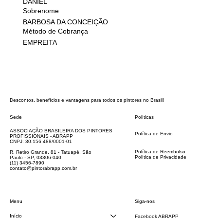
DANIEL
Sobrenome
BARBOSA DA CONCEIÇÃO
Método de Cobrança
EMPREITA
Descontos, benefícios e vantagens para todos os pintores no Brasil!
Sede
Políticas
FAQ
ASSOCIAÇÃO BRASILEIRA DOS PINTORES
Política de Envio
PROFISSIONAIS - ABRAPP
Código de Conduta
CNPJ: 30.156.488/0001-01
Termos e Condições
Política de Reembolso
R. Retiro Grande, 81 - Tatuapé, São
Política de Privacidade
Paulo - SP, 03306-040
Declaração de acessibilidade
(11) 3456-7890
contato@pintorabrapp.com.br
Siga-nos
Menu
Início
Facebook ABRAPP