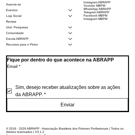
Instagram ABRAPP
Associe-se
Youtube MBPM
WhatsApp ABRAPP
Eventos
Telegram ABRAPP
Facebook MBPM
Loja Social
Instagram MBPM
Revista
Und. Pesquisas
Comunidade
Escola ABRAPP
Recursos para o Pintor
Fique por dentro do que acontece na ABRAPP
Email
*
Sim, desejo receber atualizações sobre as ações 
da ABRAPP.
*
Enviar
© 2016 - 2026 ABRAPP - Associação Brasileira dos Pintores Profissionais | Todos os
direitos reservados | V3.1.2