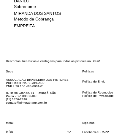
DANILO
Sobrenome
MIRANDA DOS SANTOS
Método de Cobrança
EMPREITA
Descontos, benefícios e vantagens para todos os pintores no Brasil!
Sede
Políticas
FAQ
ASSOCIAÇÃO BRASILEIRA DOS PINTORES
Política de Envio
PROFISSIONAIS - ABRAPP
Código de Conduta
CNPJ: 30.156.488/0001-01
Termos e Condições
Política de Reembolso
R. Retiro Grande, 81 - Tatuapé, São
Política de Privacidade
Paulo - SP, 03306-040
Declaração de acessibilidade
(11) 3456-7890
contato@pintorabrapp.com.br
Siga-nos
Menu
Início
Facebook ABRAPP