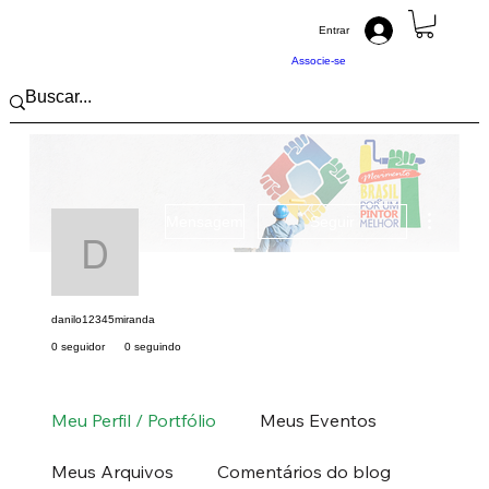
Entrar
Associe-se
Mais açõ
Mensagem
Seguir
danilo12345miranda
danilo12345miranda
0 seguidor
0 seguindo
Pintor (a) PRO
Sul
PR
+
4
Meu Perfil / Portfólio
Meus Eventos
Meus Arquivos
Comentários do blog