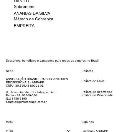
DANILO
Sobrenome
ANANIAS DA SILVA
Método de Cobrança
EMPREITA
Descontos, benefícios e vantagens para todos os pintores no Brasil!
Sede
Políticas
FAQ
ASSOCIAÇÃO BRASILEIRA DOS PINTORES
Política de Envio
PROFISSIONAIS - ABRAPP
Código de Conduta
CNPJ: 30.156.488/0001-01
Termos e Condições
Política de Reembolso
R. Retiro Grande, 81 - Tatuapé, São
Política de Privacidade
Paulo - SP, 03306-040
Declaração de acessibilidade
(11) 3456-7890
contato@pintorabrapp.com.br
Siga-nos
Menu
Início
Facebook ABRAPP