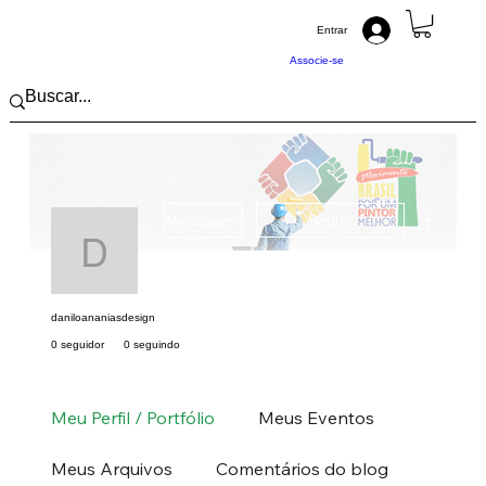
Entrar
Associe-se
Mais açõ
Mensagem
Seguir
daniloananiasdesign
daniloananiasdesign
0 seguidor
0 seguindo
Pintor (a) PRO
Nordeste
PE
+
4
Meu Perfil / Portfólio
Meus Eventos
Meus Arquivos
Comentários do blog