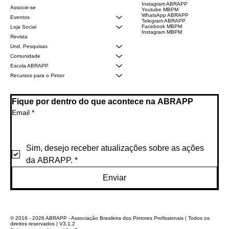
Instagram ABRAPP
Associe-se
Youtube MBPM
WhatsApp ABRAPP
Eventos
Telegram ABRAPP
Facebook MBPM
Loja Social
Instagram MBPM
Revista
Und. Pesquisas
Comunidade
Escola ABRAPP
Recursos para o Pintor
Fique por dentro do que acontece na ABRAPP
Email
*
Sim, desejo receber atualizações sobre as ações 
da ABRAPP.
*
Enviar
© 2016 - 2026 ABRAPP - Associação Brasileira dos Pintores Profissionais | Todos os
direitos reservados | V3.1.2