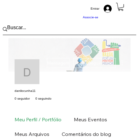
Entrar
Associe-se
Mais açõ
Mensagem
Seguir
danilocunha11
danilocunha11
0 seguidor
0 seguindo
Pintor (a) PRO
Sudeste
SP
+
4
Meu Perfil / Portfólio
Meus Eventos
Meus Arquivos
Comentários do blog