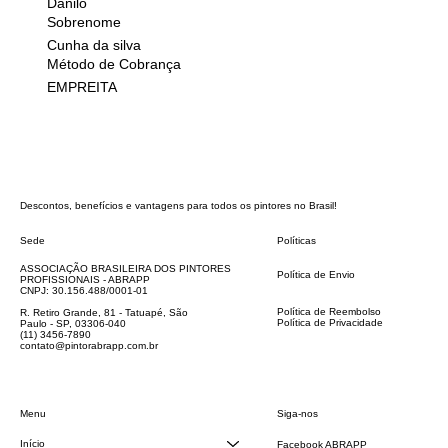
Danilo
Sobrenome
Cunha da silva
Método de Cobrança
EMPREITA
Descontos, benefícios e vantagens para todos os pintores no Brasil!
Sede
Políticas
FAQ
ASSOCIAÇÃO BRASILEIRA DOS PINTORES
Política de Envio
PROFISSIONAIS - ABRAPP
Código de Conduta
CNPJ: 30.156.488/0001-01
Termos e Condições
Política de Reembolso
R. Retiro Grande, 81 - Tatuapé, São
Política de Privacidade
Paulo - SP, 03306-040
Declaração de acessibilidade
(11) 3456-7890
contato@pintorabrapp.com.br
Siga-nos
Menu
Início
Facebook ABRAPP