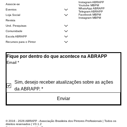
Instagram ABRAPP
Associe-se
Youtube MBPM
WhatsApp ABRAPP
Eventos
Telegram ABRAPP
Facebook MBPM
Loja Social
Instagram MBPM
Revista
Und. Pesquisas
Comunidade
Escola ABRAPP
Recursos para o Pintor
Fique por dentro do que acontece na ABRAPP
Email
*
Sim, desejo receber atualizações sobre as ações 
da ABRAPP.
*
Enviar
© 2016 - 2026 ABRAPP - Associação Brasileira dos Pintores Profissionais | Todos os
direitos reservados | V3.1.2