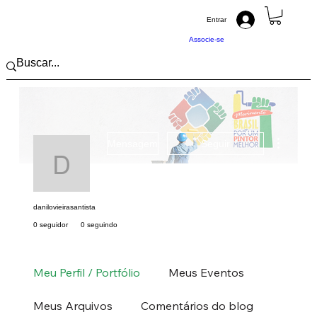
Entrar
Associe-se
Mais açõ
Mensagem
Seguir
danilovieirasantista
danilovieirasantista
0 seguidor
0 seguindo
Pintor (a) PRO
Sudeste
SP
+
4
Meu Perfil / Portfólio
Meus Eventos
Meus Arquivos
Comentários do blog