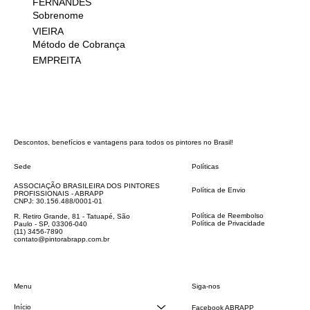
FERNANDES
Sobrenome
VIEIRA
Método de Cobrança
EMPREITA
Descontos, benefícios e vantagens para todos os pintores no Brasil!
Sede
Políticas
FAQ
ASSOCIAÇÃO BRASILEIRA DOS PINTORES
Política de Envio
PROFISSIONAIS - ABRAPP
Código de Conduta
CNPJ: 30.156.488/0001-01
Termos e Condições
Política de Reembolso
R. Retiro Grande, 81 - Tatuapé, São
Política de Privacidade
Paulo - SP, 03306-040
Declaração de acessibilidade
(11) 3456-7890
contato@pintorabrapp.com.br
Siga-nos
Menu
Início
Facebook ABRAPP