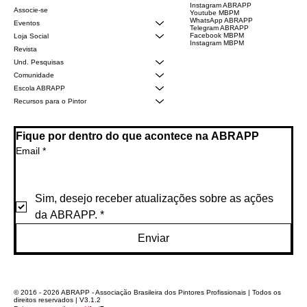
Instagram ABRAPP
Associe-se
Youtube MBPM
WhatsApp ABRAPP
Eventos
Telegram ABRAPP
Facebook MBPM
Loja Social
Instagram MBPM
Revista
Und. Pesquisas
Comunidade
Escola ABRAPP
Recursos para o Pintor
Fique por dentro do que acontece na ABRAPP
Email
*
Sim, desejo receber atualizações sobre as ações 
da ABRAPP.
*
Enviar
© 2016 - 2026 ABRAPP - Associação Brasileira dos Pintores Profissionais | Todos os
direitos reservados | V3.1.2