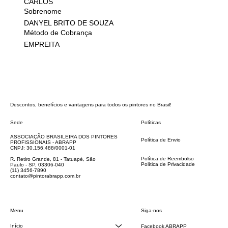
CARLOS
Sobrenome
DANYEL BRITO DE SOUZA
Método de Cobrança
EMPREITA
Descontos, benefícios e vantagens para todos os pintores no Brasil!
Sede
Políticas
FAQ
ASSOCIAÇÃO BRASILEIRA DOS PINTORES
Política de Envio
PROFISSIONAIS - ABRAPP
Código de Conduta
CNPJ: 30.156.488/0001-01
Termos e Condições
Política de Reembolso
R. Retiro Grande, 81 - Tatuapé, São
Política de Privacidade
Paulo - SP, 03306-040
Declaração de acessibilidade
(11) 3456-7890
contato@pintorabrapp.com.br
Siga-nos
Menu
Início
Facebook ABRAPP