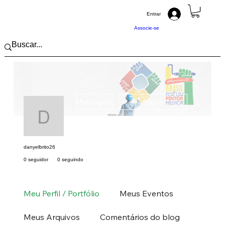
Entrar
Associe-se
Mais açõ
Mensagem
Seguir
danyelbrito26
danyelbrito26
0 seguidor
0 seguindo
Pintor (a) PRO
Sudeste
RJ
+
4
Meu Perfil / Portfólio
Meus Eventos
Meus Arquivos
Comentários do blog