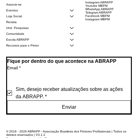
Instagram ABRAPP
Associe-se
Youtube MBPM
WhatsApp ABRAPP
Eventos
Telegram ABRAPP
Facebook MBPM
Loja Social
Instagram MBPM
Revista
Und. Pesquisas
Comunidade
Escola ABRAPP
Recursos para o Pintor
Fique por dentro do que acontece na ABRAPP
Email
*
Sim, desejo receber atualizações sobre as ações 
da ABRAPP.
*
Enviar
© 2016 - 2026 ABRAPP - Associação Brasileira dos Pintores Profissionais | Todos os
direitos reservados | V3.1.2