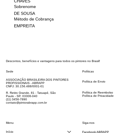
CHAVES
Sobrenome
DE SOUSA
Método de Cobrança
EMPREITA
Descontos, benefícios e vantagens para todos os pintores no Brasil!
Sede
Políticas
FAQ
ASSOCIAÇÃO BRASILEIRA DOS PINTORES
Política de Envio
PROFISSIONAIS - ABRAPP
Código de Conduta
CNPJ: 30.156.488/0001-01
Termos e Condições
Política de Reembolso
R. Retiro Grande, 81 - Tatuapé, São
Política de Privacidade
Paulo - SP, 03306-040
Declaração de acessibilidade
(11) 3456-7890
contato@pintorabrapp.com.br
Siga-nos
Menu
Início
Facebook ABRAPP