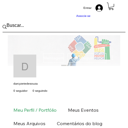
Entrar
Associe-se
Mais açõ
Mensagem
Seguir
darcyzetedesouza
darcyzetedesouza
0 seguidor
0 seguindo
Pintor (a) PRO
Norte
RO
+
4
Meu Perfil / Portfólio
Meus Eventos
Meus Arquivos
Comentários do blog