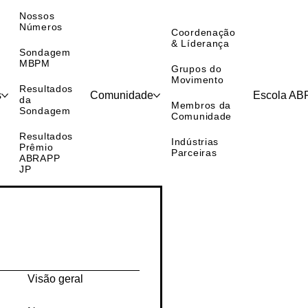
Nossos
Números
Coordenação
& Líderança
Sondagem
MBPM
Grupos do
Movimento
Resultados
s
Comunidade
Escola A
da
Membros da
Sondagem
Comunidade
Resultados
Indústrias
Prêmio
Parceiras
ABRAPP
JP
Visão geral