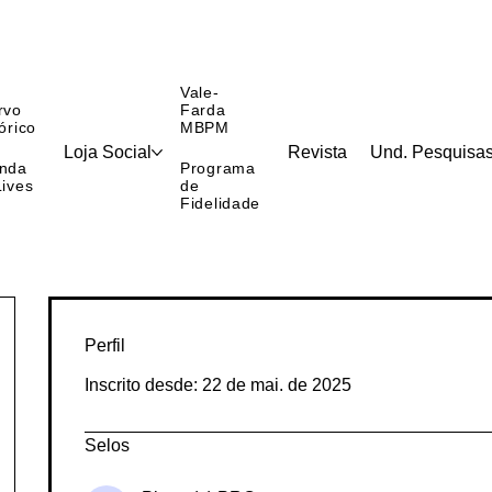
Vale-
rvo
Farda
órico
MBPM
Loja Social
Revista
Und. Pesquisa
nda
Programa
Lives
de
Fidelidade
Perfil
Inscrito desde: 22 de mai. de 2025
Selos