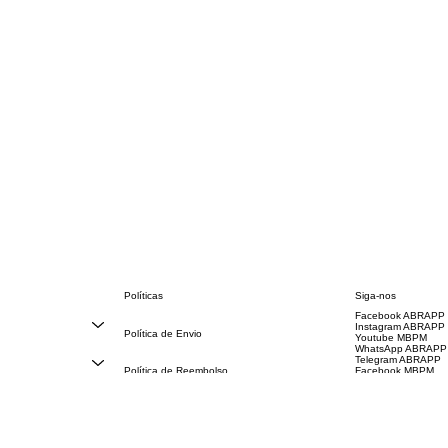
Políticas
Siga-nos
Facebook ABRAPP
FAQ
Instagram ABRAPP
Política de Envio
Youtube MBPM
Código de Conduta
WhatsApp ABRAPP
Termos e Condições
Telegram ABRAPP
Política de Reembolso
Facebook MBPM
Política de Privacidade
Instagram MBPM
Declaração de acessibilidade