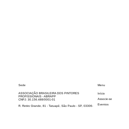
Sede
Menu
ASSOCIAÇÃO BRASILEIRA DOS PINTORES
Início
PROFISSIONAIS - ABRAPP
Associe-se
CNPJ: 30.156.488/0001-01
Eventos
R. Retiro Grande, 81 - Tatuapé, São Paulo - SP, 03306-
040
Loja Social
(11) 3456-7890
contato@pintorabrapp.com.br
Revista
Und. Pesquisas