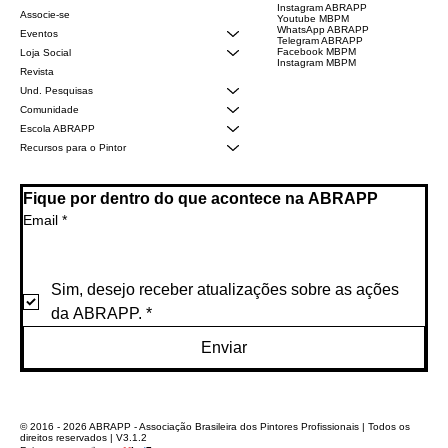
Instagram ABRAPP
Associe-se
Youtube MBPM
WhatsApp ABRAPP
Eventos
Telegram ABRAPP
Facebook MBPM
Loja Social
Instagram MBPM
Revista
Und. Pesquisas
Comunidade
Escola ABRAPP
Recursos para o Pintor
Fique por dentro do que acontece na ABRAPP
Email
*
Sim, desejo receber atualizações sobre as ações 
da ABRAPP.
*
Enviar
© 2016 - 2026 ABRAPP - Associação Brasileira dos Pintores Profissionais | Todos os
direitos reservados | V3.1.2