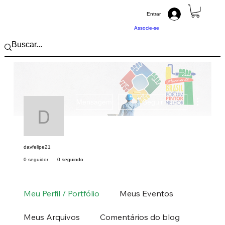
Entrar
Associe-se
Mais açõ
Mensagem
Seguir
davfelipe21
davfelipe21
0 seguidor
0 seguindo
Pintor (a) PRO
Sul
RS
+
4
Meu Perfil / Portfólio
Meus Eventos
Meus Arquivos
Comentários do blog