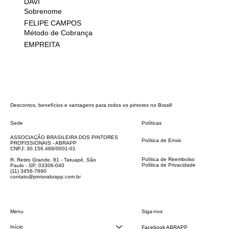
DAVI
Sobrenome
FELIPE CAMPOS
Método de Cobrança
EMPREITA
Descontos, benefícios e vantagens para todos os pintores no Brasil!
Sede
Políticas
FAQ
ASSOCIAÇÃO BRASILEIRA DOS PINTORES
Política de Envio
PROFISSIONAIS - ABRAPP
Código de Conduta
CNPJ: 30.156.488/0001-01
Termos e Condições
Política de Reembolso
R. Retiro Grande, 81 - Tatuapé, São
Política de Privacidade
Paulo - SP, 03306-040
Declaração de acessibilidade
(11) 3456-7890
contato@pintorabrapp.com.br
Siga-nos
Menu
Início
Facebook ABRAPP