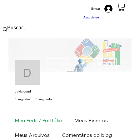
Entrar
Associe-se
Mais açõ
Mensagem
Seguir
daviaround
daviaround
0 seguidor
0 seguindo
Pintor (a) PRO
Norte
RO
+
4
Meu Perfil / Portfólio
Meus Eventos
Meus Arquivos
Comentários do blog