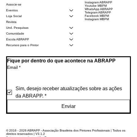
Instagram ABRAPP
Associe-se
Youtube MBPM
WhatsApp ABRAPP
Eventos
Telegram ABRAPP
Facebook MBPM
Loja Social
Instagram MBPM
Revista
Und. Pesquisas
Comunidade
Escola ABRAPP
Recursos para o Pintor
Fique por dentro do que acontece na ABRAPP
Email
*
Sim, desejo receber atualizações sobre as ações 
da ABRAPP.
*
Enviar
© 2016 - 2026 ABRAPP - Associação Brasileira dos Pintores Profissionais | Todos os
direitos reservados | V3.1.2