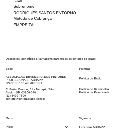
DAVI
Sobrenome
RODRIGUES SANTOS ENTORNO
Método de Cobrança
EMPREITA
Descontos, benefícios e vantagens para todos os pintores no Brasil!
Sede
Políticas
FAQ
ASSOCIAÇÃO BRASILEIRA DOS PINTORES
Política de Envio
PROFISSIONAIS - ABRAPP
Código de Conduta
CNPJ: 30.156.488/0001-01
Termos e Condições
Política de Reembolso
R. Retiro Grande, 81 - Tatuapé, São
Política de Privacidade
Paulo - SP, 03306-040
Declaração de acessibilidade
(11) 3456-7890
contato@pintorabrapp.com.br
Siga-nos
Menu
Início
Facebook ABRAPP