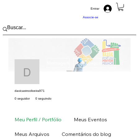
Entrar
Associe-se
Mais açõ
Mensagem
Seguir
davicastrooliveira971
davicastrooliveira971
0 seguidor
0 seguindo
Pintor (a) PRO
Centro-Oeste
MS
MT
+
4
Meu Perfil / Portfólio
Meus Eventos
Meus Arquivos
Comentários do blog