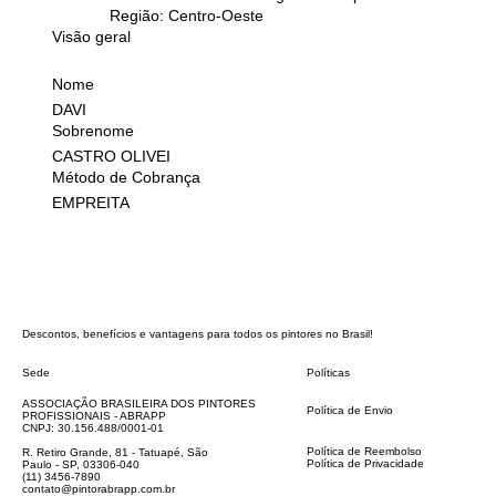
Região: Centro-Oeste
Visão geral
Nome
DAVI
Sobrenome
CASTRO OLIVEI
Método de Cobrança
EMPREITA
Descontos, benefícios e vantagens para todos os pintores no Brasil!
Sede
Políticas
FAQ
ASSOCIAÇÃO BRASILEIRA DOS PINTORES
Política de Envio
PROFISSIONAIS - ABRAPP
Código de Conduta
CNPJ: 30.156.488/0001-01
Termos e Condições
Política de Reembolso
R. Retiro Grande, 81 - Tatuapé, São
Política de Privacidade
Paulo - SP, 03306-040
Declaração de acessibilidade
(11) 3456-7890
contato@pintorabrapp.com.br