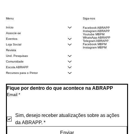
Siga-nos
Menu
Início
Facebook ABRAPP
Instagram ABRAPP
Associe-se
Youtube MBPM
WhatsApp ABRAPP
Eventos
Telegram ABRAPP
Facebook MBPM
Loja Social
Instagram MBPM
Revista
Und. Pesquisas
Comunidade
Escola ABRAPP
Recursos para o Pintor
Fique por dentro do que acontece na ABRAPP
Email
*
Sim, desejo receber atualizações sobre as ações 
da ABRAPP.
*
Enviar