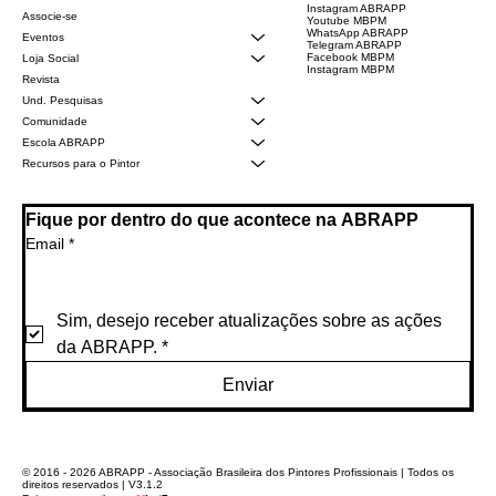
Instagram ABRAPP
Associe-se
Youtube MBPM
WhatsApp ABRAPP
Eventos
Telegram ABRAPP
Facebook MBPM
Loja Social
Instagram MBPM
Revista
Und. Pesquisas
Comunidade
Escola ABRAPP
Recursos para o Pintor
Fique por dentro do que acontece na ABRAPP
Email
*
Sim, desejo receber atualizações sobre as ações 
da ABRAPP.
*
Enviar
© 2016 - 2026 ABRAPP - Associação Brasileira dos Pintores Profissionais | Todos os
direitos reservados | V3.1.2