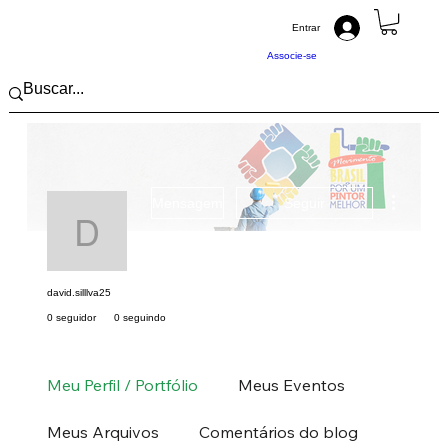
Entrar
Associe-se
Mais açõ
Mensagem
Seguir
david.silllva25
david.silllva25
0 seguidor
0 seguindo
Pintor (a) PRO
Sul
PR
+
4
Meu Perfil / Portfólio
Meus Eventos
Meus Arquivos
Comentários do blog