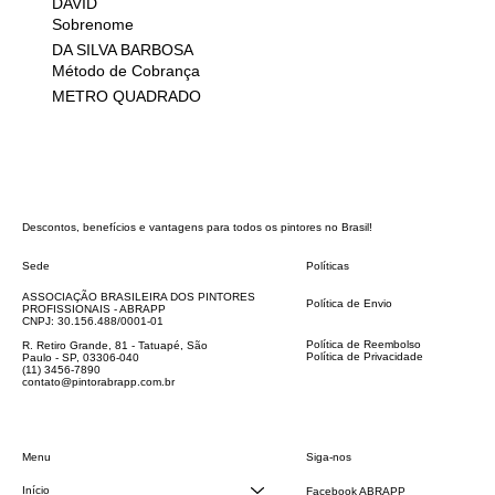
DAVID
Sobrenome
DA SILVA BARBOSA
Método de Cobrança
METRO QUADRADO
Descontos, benefícios e vantagens para todos os pintores no Brasil!
Sede
Políticas
FAQ
ASSOCIAÇÃO BRASILEIRA DOS PINTORES
Política de Envio
PROFISSIONAIS - ABRAPP
Código de Conduta
CNPJ: 30.156.488/0001-01
Termos e Condições
Política de Reembolso
R. Retiro Grande, 81 - Tatuapé, São
Política de Privacidade
Paulo - SP, 03306-040
Declaração de acessibilidade
(11) 3456-7890
contato@pintorabrapp.com.br
Siga-nos
Menu
Início
Facebook ABRAPP