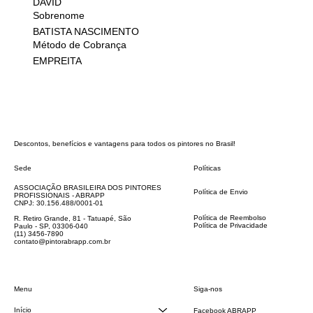
DAVID
Sobrenome
BATISTA NASCIMENTO
Método de Cobrança
EMPREITA
Descontos, benefícios e vantagens para todos os pintores no Brasil!
Sede
Políticas
FAQ
ASSOCIAÇÃO BRASILEIRA DOS PINTORES
Política de Envio
PROFISSIONAIS - ABRAPP
Código de Conduta
CNPJ: 30.156.488/0001-01
Termos e Condições
Política de Reembolso
R. Retiro Grande, 81 - Tatuapé, São
Política de Privacidade
Paulo - SP, 03306-040
Declaração de acessibilidade
(11) 3456-7890
contato@pintorabrapp.com.br
Siga-nos
Menu
Início
Facebook ABRAPP