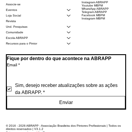
Instagram ABRAPP
Associe-se
Youtube MBPM
WhatsApp ABRAPP
Eventos
Telegram ABRAPP
Facebook MBPM
Loja Social
Instagram MBPM
Revista
Und. Pesquisas
Comunidade
Escola ABRAPP
Recursos para o Pintor
Fique por dentro do que acontece na ABRAPP
Email
*
Sim, desejo receber atualizações sobre as ações 
da ABRAPP.
*
Enviar
© 2016 - 2026 ABRAPP - Associação Brasileira dos Pintores Profissionais | Todos os
direitos reservados | V3.1.2