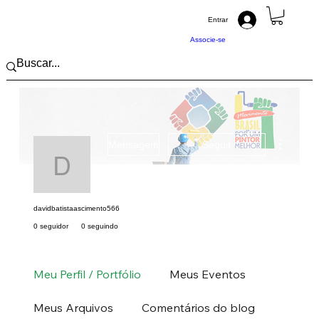
Entrar
Associe-se
Mais açõ
Mensagem
Seguir
davidbatistaasciment
davidbatistaascimento566
0 seguidor
0 seguindo
Pintor (a) PRO
Centro-Oeste
MT
+
4
Meu Perfil / Portfólio
Meus Eventos
Meus Arquivos
Comentários do blog