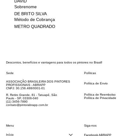
DAVID
Sobrenome
DE BRITO SILVA
Método de Cobrança
METRO QUADRADO
Descontos, benefícios e vantagens para todos os pintores no Brasil!
Sede
Políticas
FAQ
ASSOCIAÇÃO BRASILEIRA DOS PINTORES
Política de Envio
PROFISSIONAIS - ABRAPP
Código de Conduta
CNPJ: 30.156.488/0001-01
Termos e Condições
Política de Reembolso
R. Retiro Grande, 81 - Tatuapé, São
Política de Privacidade
Paulo - SP, 03306-040
Declaração de acessibilidade
(11) 3456-7890
contato@pintorabrapp.com.br
Siga-nos
Menu
Início
Facebook ABRAPP