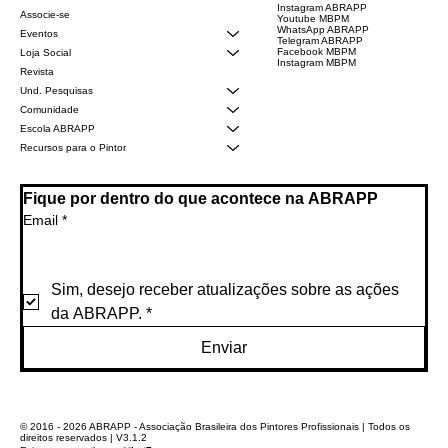
Instagram ABRAPP
Associe-se
Youtube MBPM
WhatsApp ABRAPP
Eventos
Telegram ABRAPP
Facebook MBPM
Loja Social
Instagram MBPM
Revista
Und. Pesquisas
Comunidade
Escola ABRAPP
Recursos para o Pintor
Fique por dentro do que acontece na ABRAPP
Email
*
Sim, desejo receber atualizações sobre as ações 
da ABRAPP.
*
Enviar
© 2016 - 2026 ABRAPP - Associação Brasileira dos Pintores Profissionais | Todos os
direitos reservados | V3.1.2