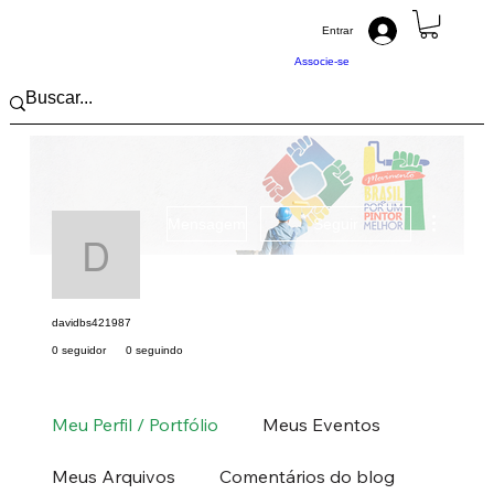
Entrar
Associe-se
Mais açõ
Mensagem
Seguir
davidbs421987
davidbs421987
0 seguidor
0 seguindo
Pintor (a) PRO
Sudeste
SP
+
4
Meu Perfil / Portfólio
Meus Eventos
Meus Arquivos
Comentários do blog