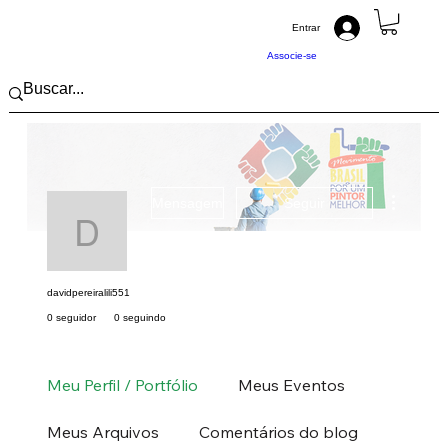
Entrar
Associe-se
Mais açõ
Mensagem
Seguir
davidpereiralili551
davidpereiralili551
0 seguidor
0 seguindo
Pintor (a) PRO
Nordeste
MA
+
4
Meu Perfil / Portfólio
Meus Eventos
Meus Arquivos
Comentários do blog