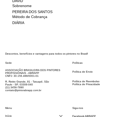
DAVID
Sobrenome
PEREIRA DOS SANTOS
Método de Cobrança
DIÁRIA
Descontos, benefícios e vantagens para todos os pintores no Brasil!
Sede
Políticas
FAQ
ASSOCIAÇÃO BRASILEIRA DOS PINTORES
Política de Envio
PROFISSIONAIS - ABRAPP
Código de Conduta
CNPJ: 30.156.488/0001-01
Termos e Condições
Política de Reembolso
R. Retiro Grande, 81 - Tatuapé, São
Política de Privacidade
Paulo - SP, 03306-040
Declaração de acessibilidade
(11) 3456-7890
contato@pintorabrapp.com.br
Siga-nos
Menu
Início
Facebook ABRAPP