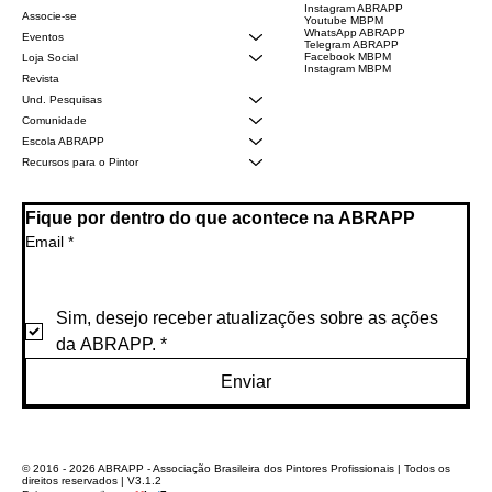
Instagram ABRAPP
Associe-se
Youtube MBPM
WhatsApp ABRAPP
Eventos
Telegram ABRAPP
Facebook MBPM
Loja Social
Instagram MBPM
Revista
Und. Pesquisas
Comunidade
Escola ABRAPP
Recursos para o Pintor
Fique por dentro do que acontece na ABRAPP
Email
*
Sim, desejo receber atualizações sobre as ações 
da ABRAPP.
*
Enviar
© 2016 - 2026 ABRAPP - Associação Brasileira dos Pintores Profissionais | Todos os
direitos reservados | V3.1.2