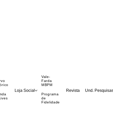
Vale-
rvo
Farda
órico
MBPM
Loja Social
Revista
Und. Pesquisa
nda
Programa
Lives
de
Fidelidade