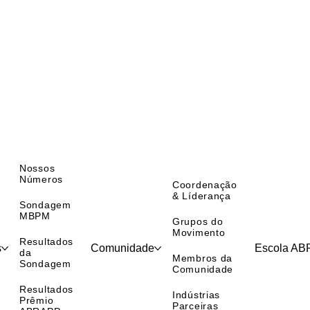
Nossos
Números
Coordenação
& Líderança
Sondagem
MBPM
Grupos do
Movimento
Resultados
s
Comunidade
Escola A
da
Membros da
Sondagem
Comunidade
Resultados
Indústrias