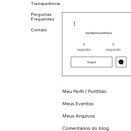
Transparência
Perguntas
Frequentes
Mais ações
Contato
davidpinturaslimeira
Pintor (a) PRO
Sudeste
0
0
SP
+
4
seguidor
seguindo
Seguir
Meu Perfil / Portfólio
Meus Eventos
Meus Arquivos