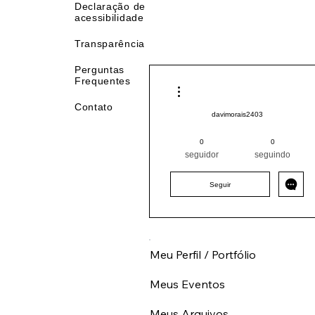
de 
Declaração de
acessibilidade
Transparência
Perguntas
Frequentes
Mais ações
Contato
davimorais2403
Pintor (a) PRO
Sul
PR
0
0
+
4
seguidor
seguindo
Seguir
Meu Perfil / Portfólio
Meus Eventos