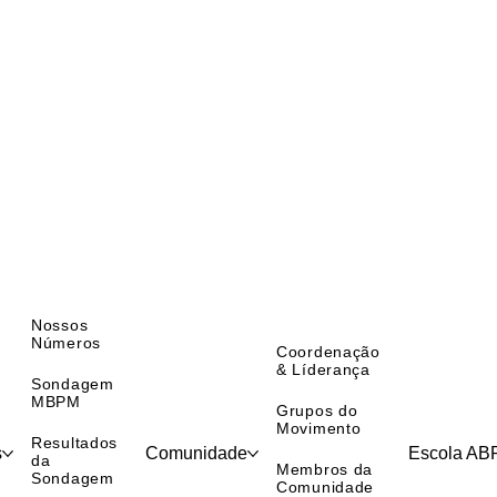
Nossos
Números
Coordenação
& Líderança
Sondagem
MBPM
Grupos do
Movimento
Resultados
s
Comunidade
Escola A
da
Membros da