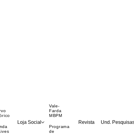
Vale-
rvo
Farda
órico
MBPM
Loja Social
Revista
Und. Pesquisa
nda
Programa