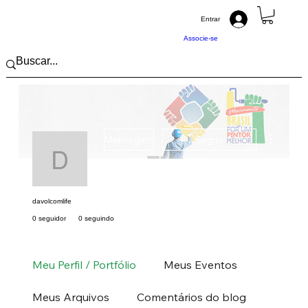
Entrar
Associe-se
Mais açõ
Mensagem
Seguir
davolcomlife
davolcomlife
0 seguidor
0 seguindo
Pintor (a) PRO
Nordeste
PB
+
4
Meu Perfil / Portfólio
Meus Eventos
Meus Arquivos
Comentários do blog