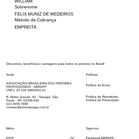
WILLIAM
Sobrenome
FELIX MUNIZ DE MEDEIROS
Método de Cobrança
EMPREITA
Descontos, benefícios e vantagens para todos os pintores no Brasil!
Sede
Políticas
FAQ
ASSOCIAÇÃO BRASILEIRA DOS PINTORES
Política de Envio
PROFISSIONAIS - ABRAPP
Código de Conduta
CNPJ: 30.156.488/0001-01
Termos e Condições
Política de Reembolso
R. Retiro Grande, 81 - Tatuapé, São
Política de Privacidade
Paulo - SP, 03306-040
Declaração de acessibilidade
(11) 3456-7890
contato@pintorabrapp.com.br
Siga-nos
Menu
Início
Facebook ABRAPP