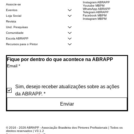
Instagram ABRAPP
Associe-se
Youtube MBPM
WhatsApp ABRAPP
Eventos
Telegram ABRAPP
Facebook MBPM
Loja Social
Instagram MBPM
Revista
Und. Pesquisas
Comunidade
Escola ABRAPP
Recursos para o Pintor
Fique por dentro do que acontece na ABRAPP
Email
*
Sim, desejo receber atualizações sobre as ações 
da ABRAPP.
*
Enviar
© 2016 - 2026 ABRAPP - Associação Brasileira dos Pintores Profissionais | Todos os
direitos reservados | V3.1.2