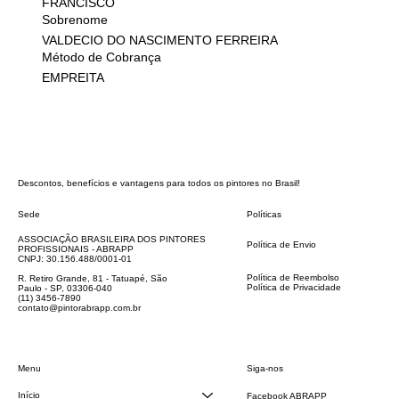
FRANCISCO
Sobrenome
VALDECIO DO NASCIMENTO FERREIRA
Método de Cobrança
EMPREITA
Descontos, benefícios e vantagens para todos os pintores no Brasil!
Sede
Políticas
FAQ
ASSOCIAÇÃO BRASILEIRA DOS PINTORES
Política de Envio
PROFISSIONAIS - ABRAPP
Código de Conduta
CNPJ: 30.156.488/0001-01
Termos e Condições
Política de Reembolso
R. Retiro Grande, 81 - Tatuapé, São
Política de Privacidade
Paulo - SP, 03306-040
Declaração de acessibilidade
(11) 3456-7890
contato@pintorabrapp.com.br
Siga-nos
Menu
Início
Facebook ABRAPP