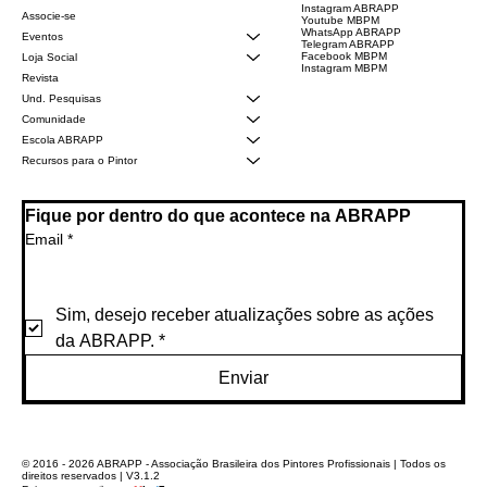
Instagram ABRAPP
Associe-se
Youtube MBPM
WhatsApp ABRAPP
Eventos
Telegram ABRAPP
Facebook MBPM
Loja Social
Instagram MBPM
Revista
Und. Pesquisas
Comunidade
Escola ABRAPP
Recursos para o Pintor
Fique por dentro do que acontece na ABRAPP
Email
*
Sim, desejo receber atualizações sobre as ações 
da ABRAPP.
*
Enviar
© 2016 - 2026 ABRAPP - Associação Brasileira dos Pintores Profissionais | Todos os
direitos reservados | V3.1.2