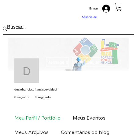
Entrar
Associe-se
Mais açõ
Mensagem
Seguir
deciofranciscofrancisc
deciofranciscofranciscovaldeci
0 seguidor
0 seguindo
Pintor (a) PRO
Norte
RO
+
4
Meu Perfil / Portfólio
Meus Eventos
Meus Arquivos
Comentários do blog