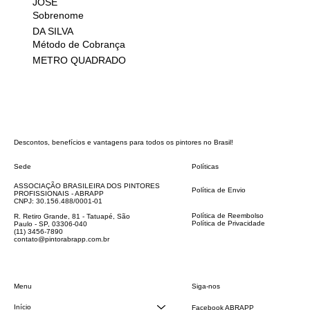
JOSE
Sobrenome
DA SILVA
Método de Cobrança
METRO QUADRADO
Descontos, benefícios e vantagens para todos os pintores no Brasil!
Sede
Políticas
FAQ
ASSOCIAÇÃO BRASILEIRA DOS PINTORES
Política de Envio
PROFISSIONAIS - ABRAPP
Código de Conduta
CNPJ: 30.156.488/0001-01
Termos e Condições
Política de Reembolso
R. Retiro Grande, 81 - Tatuapé, São
Política de Privacidade
Paulo - SP, 03306-040
Declaração de acessibilidade
(11) 3456-7890
contato@pintorabrapp.com.br
Siga-nos
Menu
Início
Facebook ABRAPP