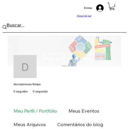
Entrar
Associe-se
Mais açõ
Mensagem
Seguir
decorpinturas.floripa
decorpinturas.floripa
0 seguidor
0 seguindo
Pintor (a) PRO
Sul
SC
+
4
Meu Perfil / Portfólio
Meus Eventos
Meus Arquivos
Comentários do blog