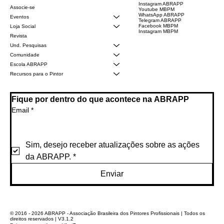
Instagram ABRAPP
Associe-se
Youtube MBPM
WhatsApp ABRAPP
Eventos
Telegram ABRAPP
Facebook MBPM
Loja Social
Instagram MBPM
Revista
Und. Pesquisas
Comunidade
Escola ABRAPP
Recursos para o Pintor
Fique por dentro do que acontece na ABRAPP
Email
*
Sim, desejo receber atualizações sobre as ações 
da ABRAPP.
*
Enviar
© 2016 - 2026 ABRAPP - Associação Brasileira dos Pintores Profissionais | Todos os
direitos reservados | V3.1.2