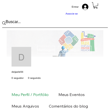
Entrar
Associe-se
Mais açõ
Mensagem
Seguir
deijaele94
deijaele94
0 seguidor
0 seguindo
Pintor (a) PRO
Pintor ABRAPP
Nordeste
MA
+
4
Meu Perfil / Portfólio
Meus Eventos
Meus Arquivos
Comentários do blog