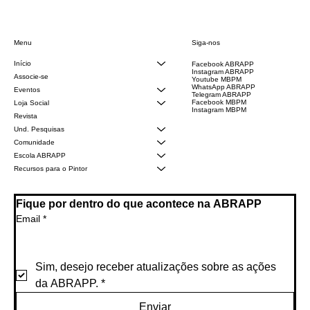
Siga-nos
Menu
Início
Facebook ABRAPP
Instagram ABRAPP
Associe-se
Youtube MBPM
WhatsApp ABRAPP
Eventos
Telegram ABRAPP
Facebook MBPM
Loja Social
Instagram MBPM
Revista
Und. Pesquisas
Comunidade
Escola ABRAPP
Recursos para o Pintor
Fique por dentro do que acontece na ABRAPP
Email
*
Sim, desejo receber atualizações sobre as ações 
da ABRAPP.
*
Enviar