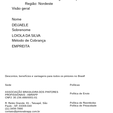
Região: Nordeste
Visão geral
Nome
DEIJAELE
Sobrenome
LOIOLA DA SILVA
Método de Cobrança
EMPREITA
Descontos, benefícios e vantagens para todos os pintores no Brasil!
Sede
Políticas
FAQ
ASSOCIAÇÃO BRASILEIRA DOS PINTORES
Política de Envio
PROFISSIONAIS - ABRAPP
Código de Conduta
CNPJ: 30.156.488/0001-01
Termos e Condições
Política de Reembolso
R. Retiro Grande, 81 - Tatuapé, São
Política de Privacidade
Paulo - SP, 03306-040
Declaração de acessibilidade
(11) 3456-7890
contato@pintorabrapp.com.br