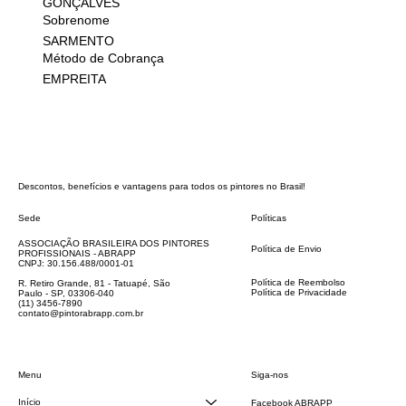
GONÇALVES
Sobrenome
SARMENTO
Método de Cobrança
EMPREITA
Descontos, benefícios e vantagens para todos os pintores no Brasil!
Sede
Políticas
FAQ
ASSOCIAÇÃO BRASILEIRA DOS PINTORES
Política de Envio
PROFISSIONAIS - ABRAPP
Código de Conduta
CNPJ: 30.156.488/0001-01
Termos e Condições
Política de Reembolso
R. Retiro Grande, 81 - Tatuapé, São
Política de Privacidade
Paulo - SP, 03306-040
Declaração de acessibilidade
(11) 3456-7890
contato@pintorabrapp.com.br
Siga-nos
Menu
Início
Facebook ABRAPP