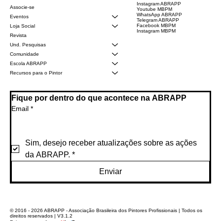
Instagram ABRAPP
Associe-se
Youtube MBPM
WhatsApp ABRAPP
Eventos
Telegram ABRAPP
Facebook MBPM
Loja Social
Instagram MBPM
Revista
Und. Pesquisas
Comunidade
Escola ABRAPP
Recursos para o Pintor
Fique por dentro do que acontece na ABRAPP
Email
*
Sim, desejo receber atualizações sobre as ações 
da ABRAPP.
*
Enviar
© 2016 - 2026 ABRAPP - Associação Brasileira dos Pintores Profissionais | Todos os
direitos reservados | V3.1.2