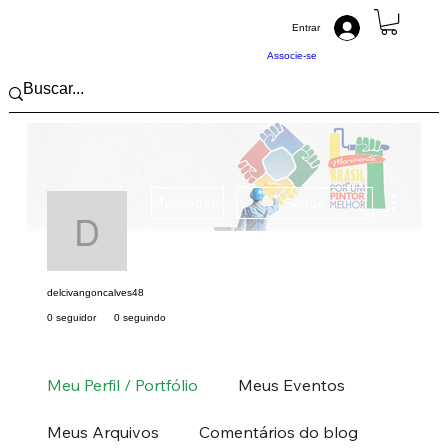
Entrar
Associe-se
Mais açõ
Mensagem
Seguir
delcivangoncalves48
delcivangoncalves48
0 seguidor
0 seguindo
Pintor (a) PRO
Nordeste
PB
+
4
Meu Perfil / Portfólio
Meus Eventos
Meus Arquivos
Comentários do blog