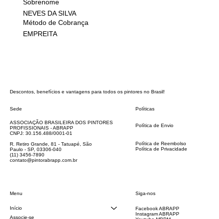
Sobrenome
NEVES DA SILVA
Método de Cobrança
EMPREITA
Descontos, benefícios e vantagens para todos os pintores no Brasil!
Sede
Políticas
FAQ
ASSOCIAÇÃO BRASILEIRA DOS PINTORES
Política de Envio
PROFISSIONAIS - ABRAPP
Código de Conduta
CNPJ: 30.156.488/0001-01
Termos e Condições
Política de Reembolso
R. Retiro Grande, 81 - Tatuapé, São
Política de Privacidade
Paulo - SP, 03306-040
Declaração de acessibilidade
(11) 3456-7890
contato@pintorabrapp.com.br
Siga-nos
Menu
Início
Facebook ABRAPP
Instagram ABRAPP
Associe-se