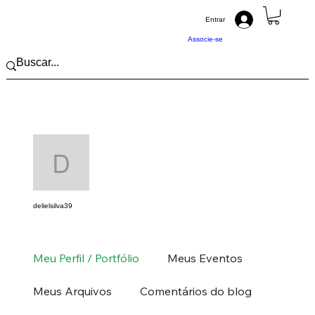
Entrar
Associe-se
Mais açõ
Mensagem
Seguir
delielsilva39
delielsilva39
Pintor (a) PRO
Norte
AP
+
4
Meu Perfil / Portfólio
Meus Eventos
Meus Arquivos
Comentários do blog