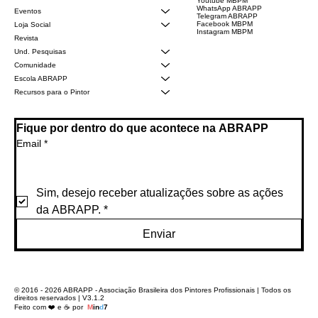
Youtube MBPM
WhatsApp ABRAPP
Eventos
Telegram ABRAPP
Facebook MBPM
Loja Social
Instagram MBPM
Revista
Und. Pesquisas
Comunidade
Escola ABRAPP
Recursos para o Pintor
Fique por dentro do que acontece na ABRAPP
Email
*
Sim, desejo receber atualizações sobre as ações 
da ABRAPP.
*
Enviar
© 2016 - 2026 ABRAPP - Associação Brasileira dos Pintores Profissionais | Todos os
direitos reservados | V3.1.2
Feito com ❤️ e ☕ por
M
i
n
d
7