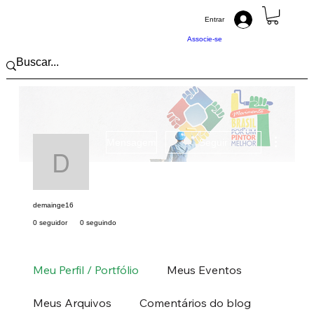
Entrar
Associe-se
Mais açõ
Mensagem
Seguir
demainge16
demainge16
0 seguidor
0 seguindo
Pintor (a) PRO
Sul
RS
+
4
Meu Perfil / Portfólio
Meus Eventos
Meus Arquivos
Comentários do blog