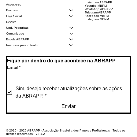
Instagram ABRAPP
Associe-se
Youtube MBPM
WhatsApp ABRAPP
Eventos
Telegram ABRAPP
Facebook MBPM
Loja Social
Instagram MBPM
Revista
Und. Pesquisas
Comunidade
Escola ABRAPP
Recursos para o Pintor
Fique por dentro do que acontece na ABRAPP
Email
*
Sim, desejo receber atualizações sobre as ações 
da ABRAPP.
*
Enviar
© 2016 - 2026 ABRAPP - Associação Brasileira dos Pintores Profissionais | Todos os
direitos reservados | V3.1.2