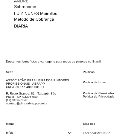
ANDRÉ
Sobrenome
LUIZ NUNES Meirelles
Método de Cobrança
DIÁRIA
Descontos, benefícios e vantagens para todos os pintores no Brasil!
Sede
Políticas
FAQ
ASSOCIAÇÃO BRASILEIRA DOS PINTORES
Política de Envio
PROFISSIONAIS - ABRAPP
Código de Conduta
CNPJ: 30.156.488/0001-01
Termos e Condições
Política de Reembolso
R. Retiro Grande, 81 - Tatuapé, São
Política de Privacidade
Paulo - SP, 03306-040
Declaração de acessibilidade
(11) 3456-7890
contato@pintorabrapp.com.br
Siga-nos
Menu
Início
Facebook ABRAPP