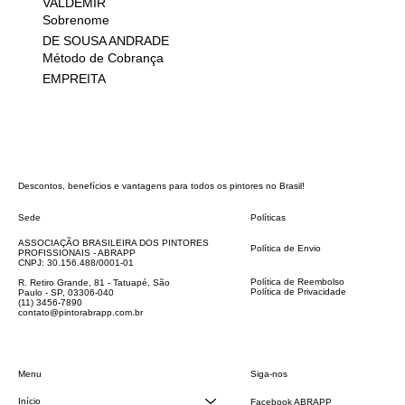
VALDEMIR
Sobrenome
DE SOUSA ANDRADE
Método de Cobrança
EMPREITA
Descontos, benefícios e vantagens para todos os pintores no Brasil!
Sede
Políticas
FAQ
ASSOCIAÇÃO BRASILEIRA DOS PINTORES
Política de Envio
PROFISSIONAIS - ABRAPP
Código de Conduta
CNPJ: 30.156.488/0001-01
Termos e Condições
Política de Reembolso
R. Retiro Grande, 81 - Tatuapé, São
Política de Privacidade
Paulo - SP, 03306-040
Declaração de acessibilidade
(11) 3456-7890
contato@pintorabrapp.com.br
Siga-nos
Menu
Início
Facebook ABRAPP