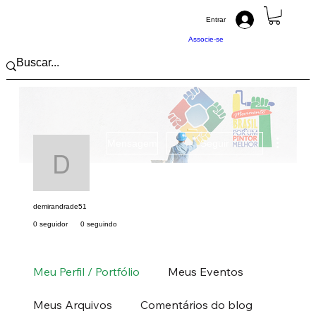
Entrar
Associe-se
Mais açõ
Mensagem
Seguir
demirandrade51
demirandrade51
0 seguidor
0 seguindo
Pintor (a) PRO
Nordeste
CE
+
4
Meu Perfil / Portfólio
Meus Eventos
Meus Arquivos
Comentários do blog