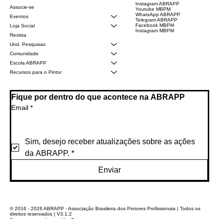
Instagram ABRAPP
Associe-se
Youtube MBPM
WhatsApp ABRAPP
Eventos
Telegram ABRAPP
Facebook MBPM
Loja Social
Instagram MBPM
Revista
Und. Pesquisas
Comunidade
Escola ABRAPP
Recursos para o Pintor
Fique por dentro do que acontece na ABRAPP
Email
*
Sim, desejo receber atualizações sobre as ações 
da ABRAPP.
*
Enviar
© 2016 - 2026 ABRAPP - Associação Brasileira dos Pintores Profissionais | Todos os
direitos reservados | V3.1.2