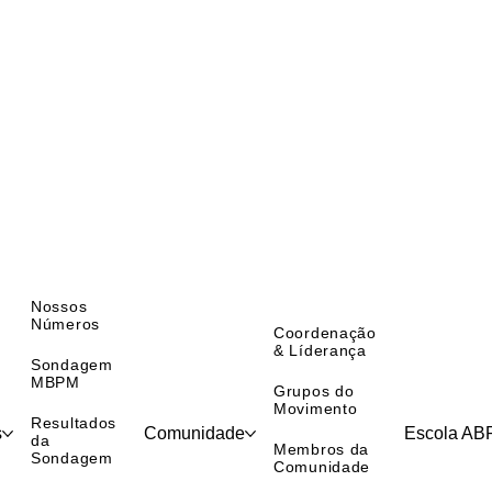
Nossos
Números
Coordenação
& Líderança
Sondagem
MBPM
Grupos do
Movimento
Resultados
s
Comunidade
Escola A
da
Membros da
Sondagem
Comunidade