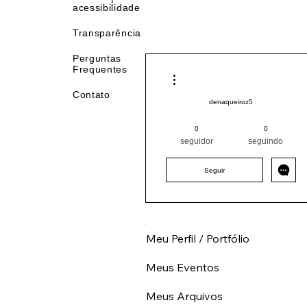
Declaração de
acessibilidade
Transparência
Perguntas
Frequentes
Mais ações
Contato
denaqueiroz5
Pintor (a) PRO
Nordeste
0
0
BA
+
4
seguidor
seguindo
Seguir
Meu Perfil / Portfólio
Meus Eventos