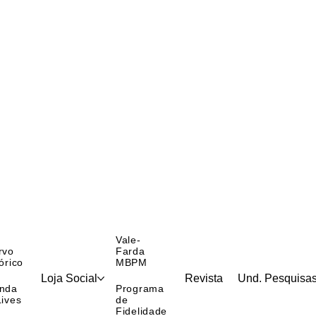
Vale-
rvo
Farda
órico
MBPM
Loja Social
Revista
Und. Pesquisa
nda
Programa
Lives
de