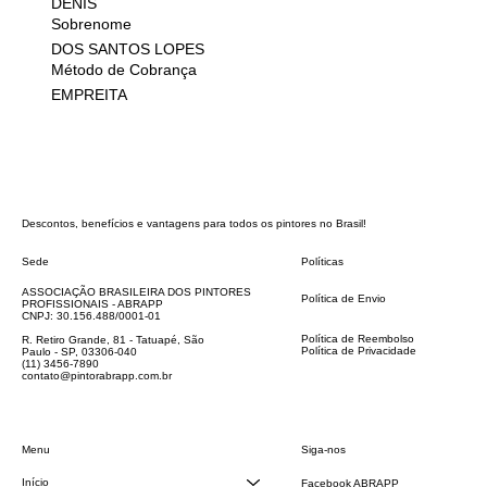
DENIS
Sobrenome
DOS SANTOS LOPES
Método de Cobrança
EMPREITA
Descontos, benefícios e vantagens para todos os pintores no Brasil!
Sede
Políticas
FAQ
ASSOCIAÇÃO BRASILEIRA DOS PINTORES
Política de Envio
PROFISSIONAIS - ABRAPP
Código de Conduta
CNPJ: 30.156.488/0001-01
Termos e Condições
Política de Reembolso
R. Retiro Grande, 81 - Tatuapé, São
Política de Privacidade
Paulo - SP, 03306-040
Declaração de acessibilidade
(11) 3456-7890
contato@pintorabrapp.com.br
Siga-nos
Menu
Início
Facebook ABRAPP