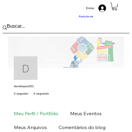
Entrar
Associe-se
Mais açõ
Mensagem
Seguir
denislopes301
denislopes301
0 seguidor
0 seguindo
Pintor (a) PRO
Sudeste
SP
+
4
Meu Perfil / Portfólio
Meus Eventos
Meus Arquivos
Comentários do blog