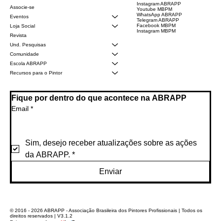
Instagram ABRAPP
Associe-se
Youtube MBPM
WhatsApp ABRAPP
Eventos
Telegram ABRAPP
Facebook MBPM
Loja Social
Instagram MBPM
Revista
Und. Pesquisas
Comunidade
Escola ABRAPP
Recursos para o Pintor
Fique por dentro do que acontece na ABRAPP
Email
*
Sim, desejo receber atualizações sobre as ações 
da ABRAPP.
*
Enviar
© 2016 - 2026 ABRAPP - Associação Brasileira dos Pintores Profissionais | Todos os
direitos reservados | V3.1.2