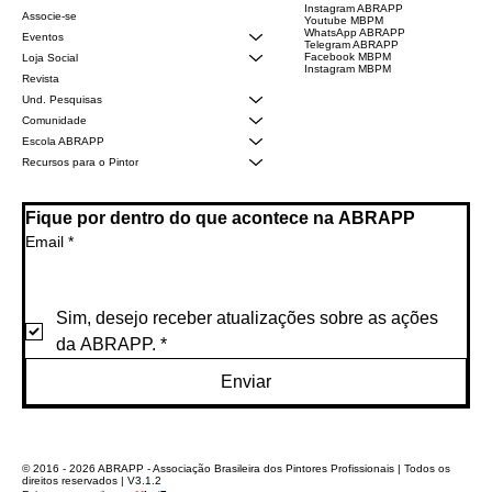
Instagram ABRAPP
Associe-se
Youtube MBPM
WhatsApp ABRAPP
Eventos
Telegram ABRAPP
Facebook MBPM
Loja Social
Instagram MBPM
Revista
Und. Pesquisas
Comunidade
Escola ABRAPP
Recursos para o Pintor
Fique por dentro do que acontece na ABRAPP
Email
*
Sim, desejo receber atualizações sobre as ações 
da ABRAPP.
*
Enviar
© 2016 - 2026 ABRAPP - Associação Brasileira dos Pintores Profissionais | Todos os
direitos reservados | V3.1.2