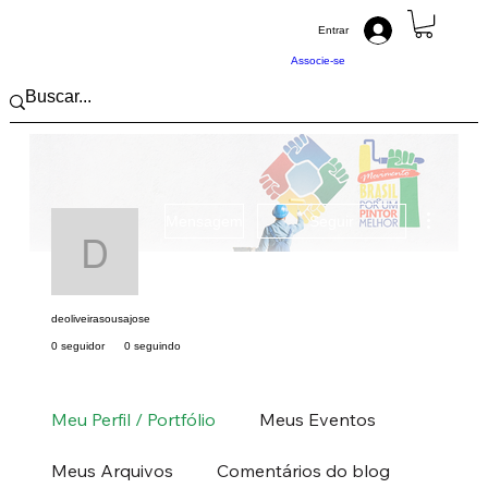
Entrar
Associe-se
Mais açõ
Mensagem
Seguir
deoliveirasousajose
deoliveirasousajose
0 seguidor
0 seguindo
Pintor (a) PRO
Nordeste
CE
+
4
Meu Perfil / Portfólio
Meus Eventos
Meus Arquivos
Comentários do blog