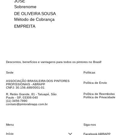
JOSE
Sobrenome
DE OLIVEIRA SOUSA
Método de Cobrança
EMPREITA
Descontos, benefícios e vantagens para todos os pintores no Brasil!
Sede
Políticas
FAQ
ASSOCIAÇÃO BRASILEIRA DOS PINTORES
Política de Envio
PROFISSIONAIS - ABRAPP
Código de Conduta
CNPJ: 30.156.488/0001-01
Termos e Condições
Política de Reembolso
R. Retiro Grande, 81 - Tatuapé, São
Política de Privacidade
Paulo - SP, 03306-040
Declaração de acessibilidade
(11) 3456-7890
contato@pintorabrapp.com.br
Siga-nos
Menu
Início
Facebook ABRAPP