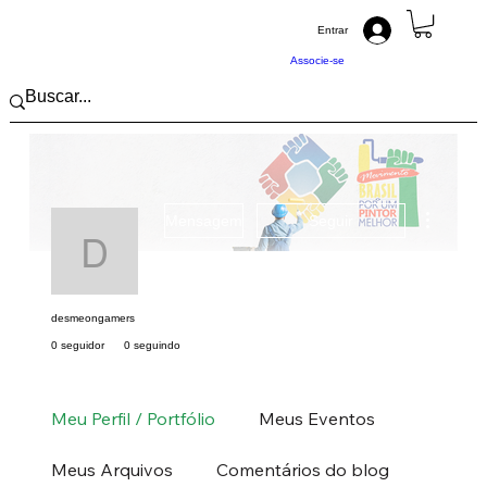
Entrar
Associe-se
Mais açõ
Mensagem
Seguir
desmeongamers
desmeongamers
0 seguidor
0 seguindo
Pintor (a) PRO
Sudeste
RJ
+
4
Meu Perfil / Portfólio
Meus Eventos
Meus Arquivos
Comentários do blog