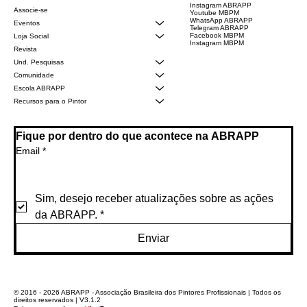
Instagram ABRAPP
Associe-se
Youtube MBPM
WhatsApp ABRAPP
Eventos
Telegram ABRAPP
Facebook MBPM
Loja Social
Instagram MBPM
Revista
Und. Pesquisas
Comunidade
Escola ABRAPP
Recursos para o Pintor
Fique por dentro do que acontece na ABRAPP
Email
*
Sim, desejo receber atualizações sobre as ações 
da ABRAPP.
*
Enviar
© 2016 - 2026 ABRAPP - Associação Brasileira dos Pintores Profissionais | Todos os
direitos reservados | V3.1.2