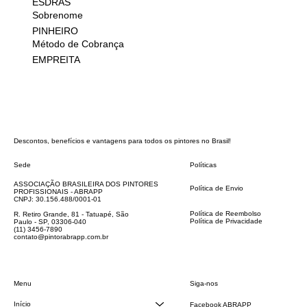
ESDRAS
Sobrenome
PINHEIRO
Método de Cobrança
EMPREITA
Descontos, benefícios e vantagens para todos os pintores no Brasil!
Sede
Políticas
FAQ
ASSOCIAÇÃO BRASILEIRA DOS PINTORES
Política de Envio
PROFISSIONAIS - ABRAPP
Código de Conduta
CNPJ: 30.156.488/0001-01
Termos e Condições
Política de Reembolso
R. Retiro Grande, 81 - Tatuapé, São
Política de Privacidade
Paulo - SP, 03306-040
Declaração de acessibilidade
(11) 3456-7890
contato@pintorabrapp.com.br
Siga-nos
Menu
Início
Facebook ABRAPP