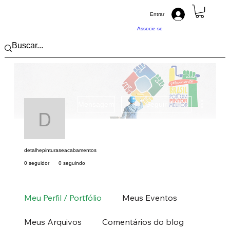
Entrar
Associe-se
Mais açõ
Mensagem
Seguir
detalhepinturaseacab
detalhepinturaseacabamentos
0 seguidor
0 seguindo
Pintor (a) PRO
Sul
SC
+
4
Meu Perfil / Portfólio
Meus Eventos
Meus Arquivos
Comentários do blog