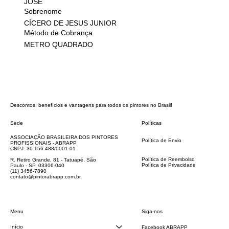
JOSÉ
Sobrenome
CÍCERO DE JESUS JUNIOR
Método de Cobrança
METRO QUADRADO
Descontos, benefícios e vantagens para todos os pintores no Brasil!
Sede
Políticas
FAQ
ASSOCIAÇÃO BRASILEIRA DOS PINTORES
Política de Envio
PROFISSIONAIS - ABRAPP
Código de Conduta
CNPJ: 30.156.488/0001-01
Termos e Condições
Política de Reembolso
R. Retiro Grande, 81 - Tatuapé, São
Política de Privacidade
Paulo - SP, 03306-040
Declaração de acessibilidade
(11) 3456-7890
contato@pintorabrapp.com.br
Siga-nos
Menu
Início
Facebook ABRAPP