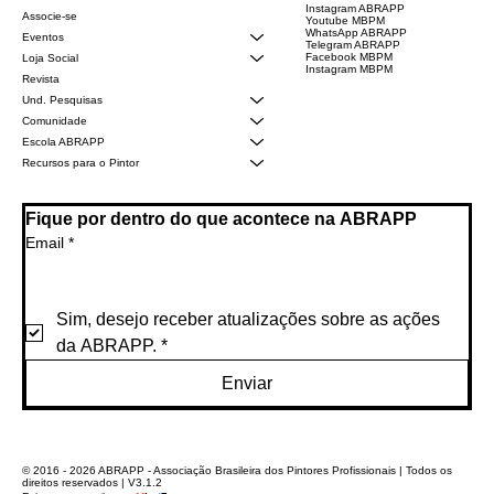
Instagram ABRAPP
Associe-se
Youtube MBPM
WhatsApp ABRAPP
Eventos
Telegram ABRAPP
Facebook MBPM
Loja Social
Instagram MBPM
Revista
Und. Pesquisas
Comunidade
Escola ABRAPP
Recursos para o Pintor
Fique por dentro do que acontece na ABRAPP
Email
*
Sim, desejo receber atualizações sobre as ações 
da ABRAPP.
*
Enviar
© 2016 - 2026 ABRAPP - Associação Brasileira dos Pintores Profissionais | Todos os
direitos reservados | V3.1.2