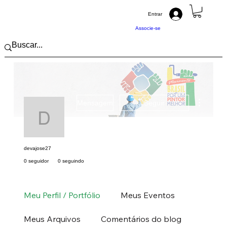
Entrar
Associe-se
Mais açõ
Mensagem
Seguir
devajose27
devajose27
0 seguidor
0 seguindo
Pintor (a) PRO
Centro-Oeste
MS
MT
+
4
Meu Perfil / Portfólio
Meus Eventos
Meus Arquivos
Comentários do blog