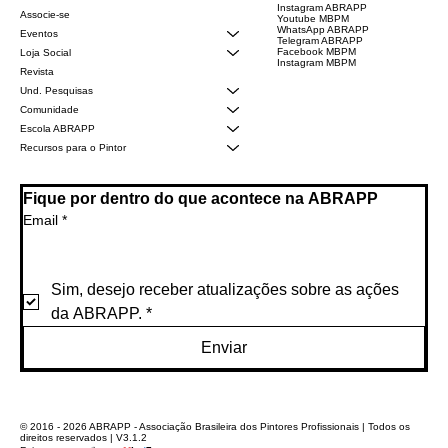
Instagram ABRAPP
Associe-se
Youtube MBPM
WhatsApp ABRAPP
Eventos
Telegram ABRAPP
Facebook MBPM
Loja Social
Instagram MBPM
Revista
Und. Pesquisas
Comunidade
Escola ABRAPP
Recursos para o Pintor
Fique por dentro do que acontece na ABRAPP
Email
*
Sim, desejo receber atualizações sobre as ações 
da ABRAPP.
*
Enviar
© 2016 - 2026 ABRAPP - Associação Brasileira dos Pintores Profissionais | Todos os
direitos reservados | V3.1.2