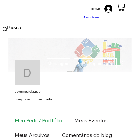
Entrar
Associe-se
Mais açõ
Mensagem
Seguir
deymmesfelizardo
deymmesfelizardo
0 seguidor
0 seguindo
Pintor (a) PRO
Sudeste
SP
+
4
Meu Perfil / Portfólio
Meus Eventos
Meus Arquivos
Comentários do blog