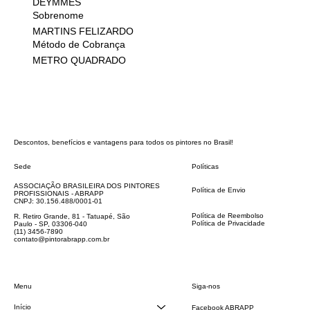
DEYMMES
Sobrenome
MARTINS FELIZARDO
Método de Cobrança
METRO QUADRADO
Descontos, benefícios e vantagens para todos os pintores no Brasil!
Sede
Políticas
FAQ
ASSOCIAÇÃO BRASILEIRA DOS PINTORES
Política de Envio
PROFISSIONAIS - ABRAPP
Código de Conduta
CNPJ: 30.156.488/0001-01
Termos e Condições
Política de Reembolso
R. Retiro Grande, 81 - Tatuapé, São
Política de Privacidade
Paulo - SP, 03306-040
Declaração de acessibilidade
(11) 3456-7890
contato@pintorabrapp.com.br
Siga-nos
Menu
Início
Facebook ABRAPP