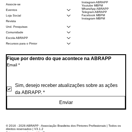
Instagram ABRAPP
Associe-se
Youtube MBPM
WhatsApp ABRAPP
Eventos
Telegram ABRAPP
Facebook MBPM
Loja Social
Instagram MBPM
Revista
Und. Pesquisas
Comunidade
Escola ABRAPP
Recursos para o Pintor
Fique por dentro do que acontece na ABRAPP
Email
*
Sim, desejo receber atualizações sobre as ações 
da ABRAPP.
*
Enviar
© 2016 - 2026 ABRAPP - Associação Brasileira dos Pintores Profissionais | Todos os
direitos reservados | V3.1.2