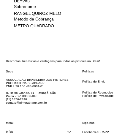
DEYVAD
Sobrenome
RANGEL QUIROZ MELO
Método de Cobrança
METRO QUADRADO
Descontos, benefícios e vantagens para todos os pintores no Brasil!
Sede
Políticas
FAQ
ASSOCIAÇÃO BRASILEIRA DOS PINTORES
Política de Envio
PROFISSIONAIS - ABRAPP
Código de Conduta
CNPJ: 30.156.488/0001-01
Termos e Condições
Política de Reembolso
R. Retiro Grande, 81 - Tatuapé, São
Política de Privacidade
Paulo - SP, 03306-040
Declaração de acessibilidade
(11) 3456-7890
contato@pintorabrapp.com.br
Siga-nos
Menu
Início
Facebook ABRAPP