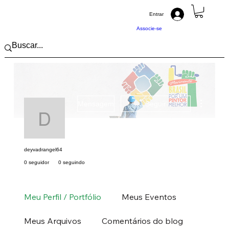
Entrar
Associe-se
Mais açõ
Mensagem
Seguir
deyvadrangel64
deyvadrangel64
0 seguidor
0 seguindo
Pintor (a) PRO
Nordeste
PI
+
4
Meu Perfil / Portfólio
Meus Eventos
Meus Arquivos
Comentários do blog