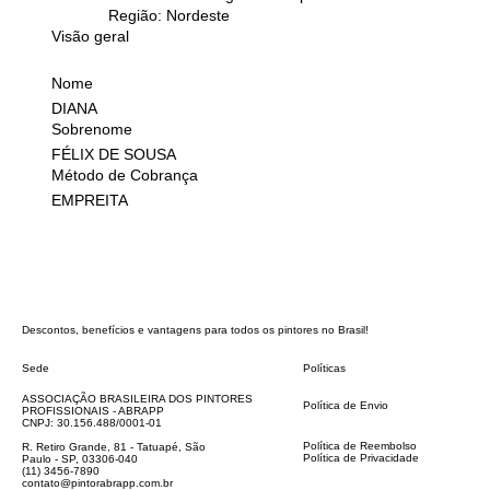
Região: Nordeste
Visão geral
Nome
DIANA
Sobrenome
FÉLIX DE SOUSA
Método de Cobrança
EMPREITA
Descontos, benefícios e vantagens para todos os pintores no Brasil!
Sede
Políticas
FAQ
ASSOCIAÇÃO BRASILEIRA DOS PINTORES
Política de Envio
PROFISSIONAIS - ABRAPP
Código de Conduta
CNPJ: 30.156.488/0001-01
Termos e Condições
Política de Reembolso
R. Retiro Grande, 81 - Tatuapé, São
Política de Privacidade
Paulo - SP, 03306-040
Declaração de acessibilidade
(11) 3456-7890
contato@pintorabrapp.com.br