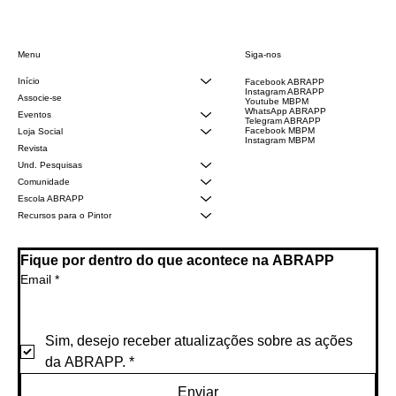
Siga-nos
Menu
Início
Facebook ABRAPP
Instagram ABRAPP
Associe-se
Youtube MBPM
WhatsApp ABRAPP
Eventos
Telegram ABRAPP
Facebook MBPM
Loja Social
Instagram MBPM
Revista
Und. Pesquisas
Comunidade
Escola ABRAPP
Recursos para o Pintor
Fique por dentro do que acontece na ABRAPP
Email
*
Sim, desejo receber atualizações sobre as ações 
da ABRAPP.
*
Enviar