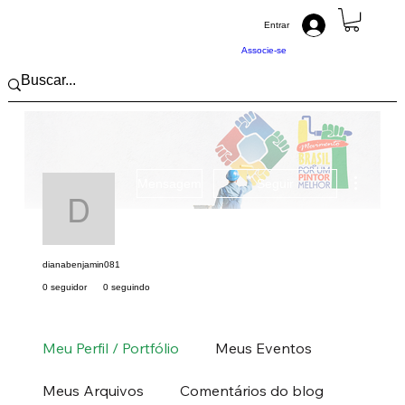
Entrar
Associe-se
Mais açõ
Mensagem
Seguir
dianabenjamin081
dianabenjamin081
0 seguidor
0 seguindo
Pintor (a) PRO
Pintor ABRAPP
Nordeste
CE
+
4
Meu Perfil / Portfólio
Meus Eventos
Meus Arquivos
Comentários do blog