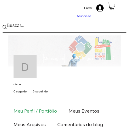
Entrar
Associe-se
Mais açõ
Mensagem
Seguir
diane
diane
0 seguidor
0 seguindo
Pintor (a) PRO
Centro-Oeste
MS
MT
+
4
Meu Perfil / Portfólio
Meus Eventos
Meus Arquivos
Comentários do blog