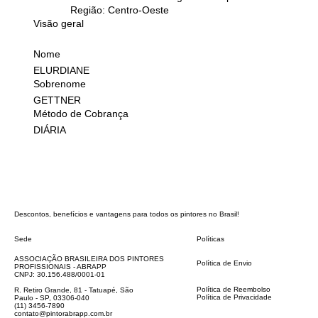
Região: Centro-Oeste
Visão geral
Nome
ELURDIANE
Sobrenome
GETTNER
Método de Cobrança
DIÁRIA
Descontos, benefícios e vantagens para todos os pintores no Brasil!
Sede
Políticas
FAQ
ASSOCIAÇÃO BRASILEIRA DOS PINTORES
Política de Envio
PROFISSIONAIS - ABRAPP
Código de Conduta
CNPJ: 30.156.488/0001-01
Termos e Condições
Política de Reembolso
R. Retiro Grande, 81 - Tatuapé, São
Política de Privacidade
Paulo - SP, 03306-040
Declaração de acessibilidade
(11) 3456-7890
contato@pintorabrapp.com.br