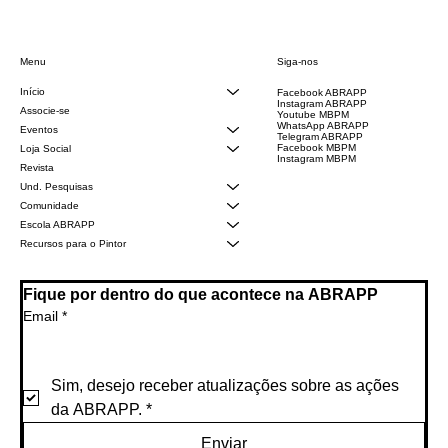
Siga-nos
Menu
Início
Facebook ABRAPP
Instagram ABRAPP
Associe-se
Youtube MBPM
WhatsApp ABRAPP
Eventos
Telegram ABRAPP
Facebook MBPM
Loja Social
Instagram MBPM
Revista
Und. Pesquisas
Comunidade
Escola ABRAPP
Recursos para o Pintor
Fique por dentro do que acontece na ABRAPP
Email
*
Sim, desejo receber atualizações sobre as ações 
da ABRAPP.
*
Enviar